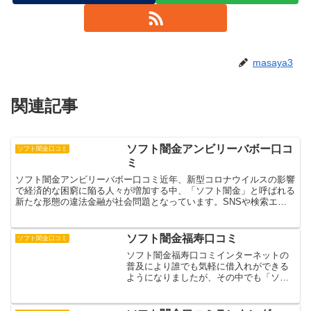
masaya3
関連記事
ソフト闇金アンビリーバボー口コ
ソフト闇金口コミ
ミ
ソフト闇金アンビリーバボー口コミ近年、新型コロナウイルスの影響
で経済的な困窮に陥る人々が増加する中、「ソフト闇金」と呼ばれる
新たな形態の違法金融が社会問題となっています。SNSや検索エン
ジンで「即日融資」「審査不要」などの甘い言葉で勧誘し、...
ソフト闇金福寿口コミ
ソフト闇金口コミ
ソフト闇金福寿口コミインターネットの
普及により誰でも気軽に借入れができる
ようになりましたが、その中でも「ソフ
ト闇金福寿」という業者が注目を集めて
います。一見、優良な貸金業者のように
見えますが、実態は違法な高金利での貸