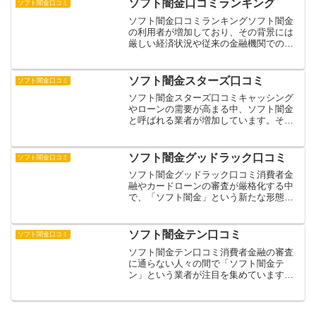
ソフト闇金口コミランキング
ソフト闇金口コミ
付けを行う闇金融業者です...
ソフト闇金口コミランキングソフト闇金
の利用者が増加しており、その背景には
厳しい経済状況や従来の金融機関での借
入が難しい状況があります。ソフト闇金
は、一般的な消費者金融と違法な闇金の
中間に位置する貸金業者で、審査が比較
ソフト闇金スターズ口コミ
ソフト闇金口コミ
的緩やかなことが特徴です...
ソフト闇金スターズ口コミキャッシング
やローンの需要が高まる中、ソフト闇金
と呼ばれる業者が増加しています。その
中でも「ソフト闇金スターズ」は、SNS
や口コミサイトで頻繁に話題に上がって
いる業者の一つです。一見すると正規の
ソフト闇金グッドラック口コミ
ソフト闇金口コミ
貸金業者のように見えま...
ソフト闇金グッドラック口コミ消費者金
融やカードローンの審査が厳格化する中
で、「ソフト闇金」という新たな形態の
金融サービスが注目を集めています。そ
の中でも「グッドラック」は、比較的高
い知名度を持つ業者として知られていま
ソフト闇金テン口コミ
ソフト闇金口コミ
す。しかし、その実態や安...
ソフト闇金テン口コミ消費者金融の審査
に通らない人々の間で「ソフト闇金テ
ン」という業者が注目を集めています。
一般的な闇金業者とは異なり、比較的低
金利で融資を行うことから「ソフト闇
金」と呼ばれていますが、その実態につ