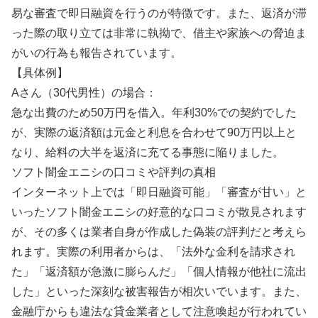
易な審査で即日融資を行うのが特徴です。また、返済が滞
った際の取り立ては非常に執拗で、借主や家族への脅迫ま
がいの行為も報告されています。
【具体例】
Aさん（30代男性）の場合：
急な出費のため50万円を借入。年利30%での契約でした
が、実際の返済額は元金と利息を合わせて90万円以上と
なり、給料の大半を返済に充てる事態に陥りました。
ソフト闇金エニシの口コミや評判の真相
インターネット上では「即日融資可能」「審査が甘い」と
いったソフト闇金エニシの好意的な口コミが散見されます
が、その多くは業者自身が作成した偽装の評判だと考えら
れます。実際の利用者からは、「法外な金利を請求され
た」「返済額が急激に膨らんだ」「個人情報が他社に流出
した」といった深刻な被害報告が相次いでいます。また、
金融庁からも違法な貸金業者として注意喚起が行われてい