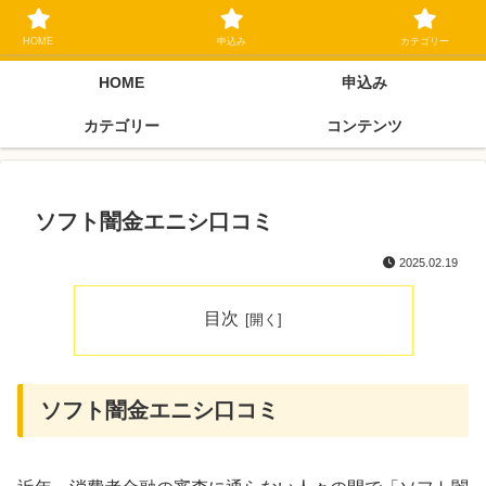
ブラックリスト長期延滞中でもOK 独自審査フリーローン 在籍確認なしの街
金クローネにご相談ください
HOME
申込み
カテゴリー
HOME
申込み
カテゴリー
コンテンツ
ソフト闇金エニシ口コミ
2025.02.19
目次
ソフト闇金エニシ口コミ