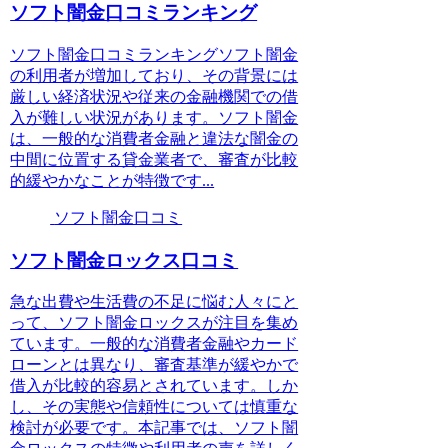
ソフト闇金口コミランキング
ソフト闇金口コミランキングソフト闇金
の利用者が増加しており、その背景には
厳しい経済状況や従来の金融機関での借
入が難しい状況があります。ソフト闇金
は、一般的な消費者金融と違法な闇金の
中間に位置する貸金業者で、審査が比較
的緩やかなことが特徴です...
ソフト闇金口コミ
ソフト闇金ロックス口コミ
急な出費や生活費の不足に悩む人々にと
って、ソフト闇金ロックスが注目を集め
ています。一般的な消費者金融やカード
ローンとは異なり、審査基準が緩やかで
借入が比較的容易とされています。しか
し、その実態や信頼性については慎重な
検討が必要です。本記事では、ソフト闇