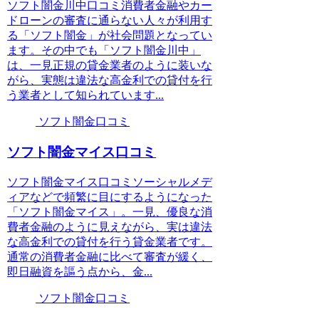
ソフト闇金川中口コミ消費者金融やカー
ドローンの審査に通らない人々が利用す
る「ソフト闇金」が社会問題となってい
ます。その中でも「ソフト闇金川中」
は、一見正規の貸金業者のように装いな
がら、実態は違法な高金利での貸付を行
う業者として知られています...
ソフト闇金口コミ
ソフト闇金マイス口コミ
ソフト闇金マイス口コミソーシャルメデ
ィアなどで頻繁に目にするようになった
「ソフト闇金マイス」。一見、優良な消
費者金融のように見えながら、実は違法
な高金利での貸付を行う貸金業者です。
通常の消費者金融に比べて審査が緩く、
即日融資を謳う点から、金...
ソフト闇金口コミ