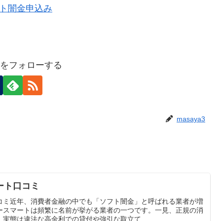
a3をフォローする
masaya3
ート口コミ
コミ近年、消費者金融の中でも「ソフト闇金」と呼ばれる業者が増
ースマートは頻繁に名前が挙がる業者の一つです。一見、正規の消
実態は違法な高金利での貸付や強引な取立て...