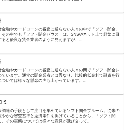
ミ
者金融やカードローンの審査に通らない人々の中で「ソフト闇金」
。その中でも「ソフト闇金ゼウス」は、SNSやネット上で頻繁に目
ると優良な貸金業者のように見えますが、...
ミ
者金融やカードローンの審査に通らない人々の間で「ソフト闇金レ
めています。通常の闇金業者とは異なり、比較的低金利で融資を行
ついては様々な懸念の声も上がっています。...
コミ
金調達の手段として注目を集めているソフト闇金ブルーム。従来の
緩やかな審査基準と返済条件を掲げていることから、「ソフト闇
、その実態については様々な意見が飛び交って...