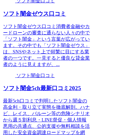
ソフト闇金口コミ
ソフト闇金ゼウス口コミ
ソフト闇金ゼウス口コミ消費者金融やカ
ードローンの審査に通らない人々の中で
「ソフト闇金」という言葉が広がってい
ます。その中でも「ソフト闇金ゼウス」
は、SNSやネット上で頻繁に目にする業
者の一つです。一見すると優良な貸金業
者のように見えますが、...
ソフト闇金口コミ
ソフト闇金5ch最新口コミ2025
最新5ch口コミで判明したソフト闇金の
高金利・取り立て実態を徹底解剖。ハナ
ビ、レイス、バルーン等の危険シナリオ
から週５割利息・LINE督促・個人情報
悪用の共通点、公的支援や無料相談を活
用した安全資金調達ロードマップを網