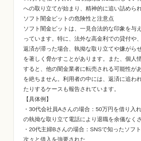
への取り立てが始まり、精神的に追い詰めら
ソフト闇金ピットの危険性と注意点
ソフト闇金ピットは、一見合法的な印象を与
っています。特に、法外な高金利での貸付や
返済が滞った場合、執拗な取り立てや嫌がら
を著しく脅かすことがあります。また、個人
すると、他の闇金業者に転売される可能性が
を絶ちません。利用者の中には、返済に追わ
たりするケースも報告されています。
【具体例】
・30代会社員Aさんの場合：50万円を借り入
の執拗な取り立て電話により退職を余儀なく
・20代主婦Bさんの場合：SNSで知ったソ
次々と借入を強要された