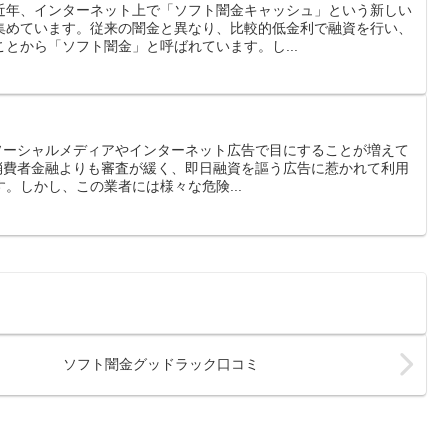
近年、インターネット上で「ソフト闇金キャッシュ」という新しい
集めています。従来の闇金と異なり、比較的低金利で融資を行い、
とから「ソフト闇金」と呼ばれています。し...
、ソーシャルメディアやインターネット広告で目にすることが増えて
の消費者金融よりも審査が緩く、即日融資を謳う広告に惹かれて利用
。しかし、この業者には様々な危険...
ソフト闇金グッドラック口コミ