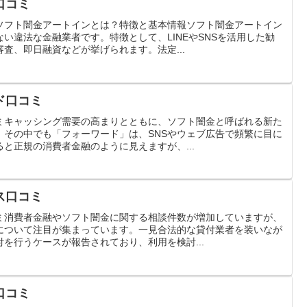
口コミ
ソフト闇金アートインとは？特徴と基本情報ソフト闇金アートイン
い違法な金融業者です。特徴として、LINEやSNSを活用した勧
査、即日融資などが挙げられます。法定...
ド口コミ
ミキャッシング需要の高まりとともに、ソフト闇金と呼ばれる新た
。その中でも「フォーワード」は、SNSやウェブ広告で頻繁に目に
と正規の消費者金融のように見えますが、...
ス口コミ
ミ消費者金融やソフト闇金に関する相談件数が増加していますが、
について注目が集まっています。一見合法的な貸付業者を装いなが
を行うケースが報告されており、利用を検討...
口コミ