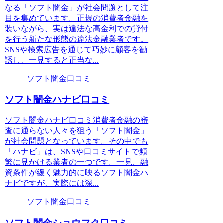
なる「ソフト闇金」が社会問題として注
目を集めています。正規の消費者金融を
装いながら、実は違法な高金利での貸付
を行う新たな形態の違法金融業者です。
SNSや検索広告を通じて巧妙に顧客を勧
誘し、一見すると正当な...
ソフト闇金口コミ
ソフト闇金ハナビ口コミ
ソフト闇金ハナビ口コミ消費者金融の審
査に通らない人々を狙う「ソフト闇金」
が社会問題となっています。その中でも
「ハナビ」は、SNSや口コミサイトで頻
繁に見かける業者の一つです。一見、融
資条件が緩く魅力的に映るソフト闇金ハ
ナビですが、実際には深...
ソフト闇金口コミ
ソフト闇金ショウフク口コミ