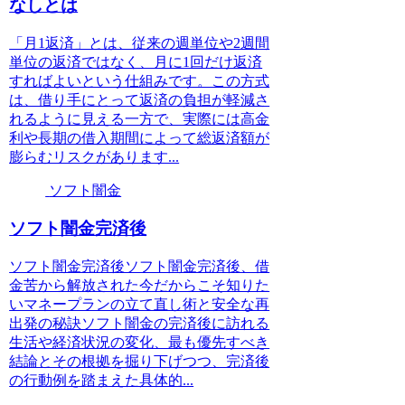
なしとは
「月1返済」とは、従来の週単位や2週間
単位の返済ではなく、月に1回だけ返済
すればよいという仕組みです。この方式
は、借り手にとって返済の負担が軽減さ
れるように見える一方で、実際には高金
利や長期の借入期間によって総返済額が
膨らむリスクがあります...
ソフト闇金
ソフト闇金完済後
ソフト闇金完済後ソフト闇金完済後、借
金苦から解放された今だからこそ知りた
いマネープランの立て直し術と安全な再
出発の秘訣ソフト闇金の完済後に訪れる
生活や経済状況の変化、最も優先すべき
結論とその根拠を掘り下げつつ、完済後
の行動例を踏まえた具体的...