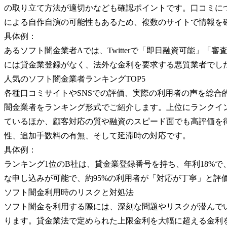
の取り立て方法が適切かなども確認ポイントです。口コミにつ
による自作自演の可能性もあるため、複数のサイトで情報を
具体例：
あるソフト闇金業者Aでは、Twitterで「即日融資可能」
には貸金業登録がなく、法外な金利を要求する悪質業者でし
人気のソフト闇金業者ランキングTOP5
各種口コミサイトやSNSでの評価、実際の利用者の声を総合
闇金業者をランキング形式でご紹介します。上位にランクイ
ているほか、顧客対応の質や融資のスピード面でも高評価を
性、追加手数料の有無、そして延滞時の対応です。
具体例：
ランキング1位のB社は、貸金業登録番号を持ち、年利18%で
な申し込みが可能で、約95%の利用者が「対応が丁寧」と評
ソフト闇金利用時のリスクと対処法
ソフト闇金を利用する際には、深刻な問題やリスクが潜んで
ります。貸金業法で定められた上限金利を大幅に超える金利