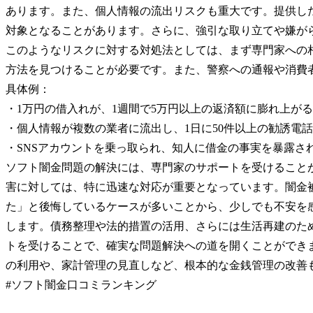
あります。また、個人情報の流出リスクも重大です。提供し
対象となることがあります。さらに、強引な取り立てや嫌が
このようなリスクに対する対処法としては、まず専門家への
方法を見つけることが必要です。また、警察への通報や消費
具体例：
・1万円の借入れが、1週間で5万円以上の返済額に膨れ上が
・個人情報が複数の業者に流出し、1日に50件以上の勧誘電
・SNSアカウントを乗っ取られ、知人に借金の事実を暴露さ
ソフト闇金問題の解決には、専門家のサポートを受けること
害に対しては、特に迅速な対応が重要となっています。闇金
た」と後悔しているケースが多いことから、少しでも不安を
します。債務整理や法的措置の活用、さらには生活再建のた
トを受けることで、確実な問題解決への道を開くことができ
の利用や、家計管理の見直しなど、根本的な金銭管理の改善
#ソフト闇金口コミランキング