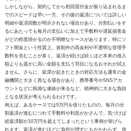
しかしながら、契約してから初回貸付金が振り込まれるま
でのスピードは早い一方、その後の返済については詳しい
明細や返済回数が明示されない場合があり、分割払いをす
るにあたっても毎月の支払いに加えて手数料や遅延損害金
がどの程度掛かるのか不明瞭なケースがあります。特にソ
フト闇金という性質上、規制外の高金利や不透明な管理手
数料を含むことが多く、返済が続けば続くほど本来の借入
額よりも遥かに高い金額を支払う羽目になるおそれが拭え
ません。さらに、延滞が起きたときの対応方法も通常の金
融機関と大きく異なる場合があり、携帯番号やSNSアカ
ウントなどに執拗な連絡が来るなど、精神的に大きな負担
となる状況が考えられるわけです。
例えば、あるケースでは5万円を借りたものの、毎月の分
割返済が進むにつれて手数料や利息がかさんで、気づけば
総返済額が10万円を超えてしまったという事例が挙げら
れます。返済が進むほどに負担が増すにもかかわらず、借