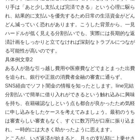
り手は「あと少し支払えば完済できる」という心理に駆ら
れ、結果的に支払いを優先するため日常の生活資金がどん
どん減っていく恐れがあります。こうした背景から、一見
ハードルが低く見える分割払いでも、実際には長期的な返
済計画をしっかりと立てなければ深刻なトラブルにつなが
る可能性が高いのです。
具体例文章2
ある人が急な引っ越し費用や医療費などでまとまった出費
を迫られ、銀行や正規の消費者金融の審査に通らず、
SNS経由でソフト闇金の情報を知ったとします。line完結
分割払いで簡単に借り入れができるという触れ込みに興味
を持ち、在籍確認なしという点も都合が良かったため気軽
に申し込みをしたケースを考えてみましょう。最初のうち
は審査らしい審査もなく、すぐに数万円が口座に振り込ま
れ、一時的には大きく助かったように思えます。
ところが、いざ返済が始まると、月々の支払額に上乗せさ