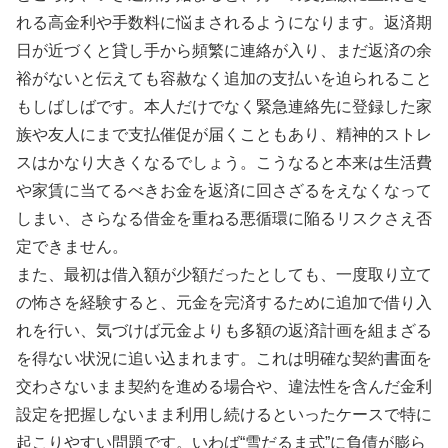
れる高金利や手数料に悩まされるようになります。返済期
日が近づくと貸し手から頻繁に連絡が入り、まだ返済の余
裕がないと伝えても容赦なく追加の支払いを迫られること
もしばしばです。本人だけでなく緊急連絡先に登録した家
族や友人にまで支払催促が届くこともあり、精神的ストレ
スはかなり大きくなるでしょう。こうなると本来は生活費
や家賃に当てるべきお金を返済に回さざるをえなくなって
しまい、さらなる借金を重ねる悪循環に陥るリスクさえ否
定できません。
また、最初は借入額が少額だったとしても、一度取り立て
の怖さを経験すると、元金を完済するために追加で借り入
れを行い、気づけば元金よりも多額の返済計画を組まざる
を得ない状況に追い込まれます。これは明確な契約書面を
交わさないまま契約を進める場合や、違法性を含んだ金利
設定を把握しないまま利用し続けるといったケースで特に
起こりやすい問題です。いわば“雪だるま式”に負債が膨ら