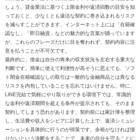
しょう。貸金業法に基づく上限金利や返済回数の目安を知
っておくと、少なくとも違法な契約に巻き込まれるリスク
を減らすことができます。インターネット上には「在籍確
認なし」「即日融資」などの魅力的な言葉が踊っています
が、これらのフレーズだけに目を奪われず、契約内容に注
意を払うことが不可欠です。
最終的に、借金は自分の将来の収支状況を左右する重大な
判断です。簡単に使えて利便性が高そうに思えても、ソフ
ト闇金在籍確認なしの取引は一般的な金融商品とは異なる
リスクを内包していることを忘れてはいけません。特に、
LINE完結で気軽にやり取りができる環境下では、常識的
な金利や返済期間を超える条件が提示されても、そのまま
契約してしまう恐れがあります。契約前には家計簿を整理
し、生活費や収入をシビアに計算した上で、返済シミュレ
ーションを具体的に行うのが得策です。余裕がなければ借
りないという決断をすることで、未来の自分を守ることに