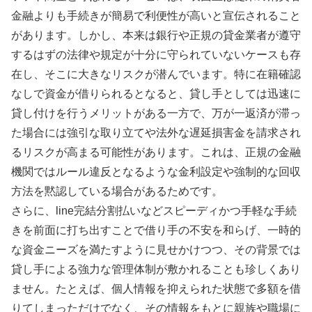
金融よりも手続きが簡易で利便性が高いと宣伝されること
があります。しかし、本来は銀行や正規の貸金業者が遵守
するはずの法律や規定が十分に守られていないケースも存
在し、そこに大きなリスクが潜んでいます。特に在籍確認
なしで資金が借りられるとなると、貸し手としては迅速に
貸し付けを行うメリットがある一方で、万が一返済が滞っ
た場合には強引な取り立てや法外な遅延損害金を請求され
るリスクが高まる可能性があります。これは、正規の金融
機関ではルール違反となるような金利設定や強制的な回収
方法を黙認している場合があるためです。
さらに、line完結分割払いなどスピーディかつ手軽な手続
きを前面に打ち出すことで借り手の不安を和らげ、一時的
な資金ニーズを満たすように見せかけつつ、その背景では
貸し手による強力な管理体制が敷かれることも珍しくあり
ません。たとえば、個人情報を抑えられた状態で多額を借
りてしまっただけでなく、その情報をもとに親族や職場に