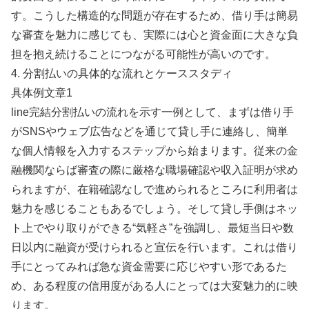
す。こうした構造的な問題が存在するため、借り手は簡易
な審査を魅力に感じても、実際には心と資金面に大きな負
担を抱え続けることにつながる可能性が高いのです。
4. 分割払いの具体的な流れとケーススタディ
具体例文章1
line完結分割払いの流れを示す一例として、まずは借り手
がSNSやウェブ広告などを通じて貸し手に連絡し、簡単
な個人情報を入力するステップから始まります。従来の金
融機関ならば審査の際に厳格な職場確認や収入証明が求め
られますが、在籍確認なしで進められるところに利用者は
魅力を感じることもあるでしょう。そして貸し手側はネッ
ト上でやり取りができる“気軽さ”を強調し、最短当日や数
日以内に融資が受けられると宣伝を行います。これは借り
手にとってみれば急な資金需要に応じやすい形であるた
め、ある程度の信用度がある人にとっては大変魅力的に映
ります。