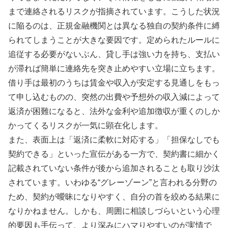
まで連絡されるリスクが指摘されています。こうした状況
に陥るのは、正規金融機関とは異なる独自の契約条件に縛
られてしまうことが大きな要因です。定められたルールに
追従する必要がないぶん、貸し手は強い力を持ち、支払い
が滞れば簡単に連絡先を突き止めやすい立場に立ちます。
借り手は最初のうちは賃金や収入が安定する見通しをもっ
て申し込むものの、突然の出費や予想外の収入減によって
返済が困難になると、法外な金利や追加徴収が重くのしか
かってくるリスクが一気に顕在化します。
また、表面上は「返済に柔軟に対応する」「担保なしでも
契約できる」といった宣伝がある一方で、契約書に細かく
記載されていない条件が後から追加されることも取り沙汰
されています。いわゆる“グレーゾーン”と言われる分野の
ため、契約が曖昧になりやすく、自分の首を絞める結果に
なりかねません。しかも、周囲に相談しづらいという心理
的要因も手伝って、より深みにハマりやすいのが実情で