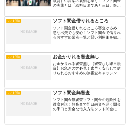
融資甘い言葉の裏側を暴く！ソフト闇金
の実態とは「給料日まであと三日。銀行
もカードローンも通らない。けれど“優良
ソフト”なら借りられるらしい――」。検
索窓に「ソフト闇金 優良」と打ち込む
ソフト闇金借りれるところ
ソフト闇金
と、華やかな公式...
ソフト闇金借りれるところ審査ゆるめ・
急な出費でも安心！ソフト闇金で借りれ
るおすすめ業者一覧と賢い利用術を徹底
解説【2023年版】ソフト闇金での借入れ
を検討する人必見。利用前に押さえてお
きたい基礎情報やリスクと対策を整理
し、実際の借入例を通じ...
お金かりれる審査無し
ソフト闇金
お金かりれる審査無し【審査なし即日融
資】お急ぎの方必見！素早く安心して借
りられるおすすめの無審査キャッシング
情報今、無審査での借り入れが増加して
いる背景と実態について解説します。審
査なしでの借り入れは危険を伴い、違法
性の高い金融業者による被...
ソフト闇金無審査
ソフト闇金
ソフト闇金無審査ソフト闇金の危険性を
徹底解説！無審査で即日融資を謳う闇金
の手口と安全な借入方法ソフト闇金によ
る無審査融資の危険性について解説しま
す。一見便利に見える審査不要の融資で
すが、法外な金利や悪質な取り立てなど
深刻な被害に遭うリスクが...