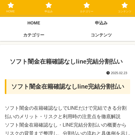
ブラックリスト長期延滞中でもOK 独自審査フリーローン 在籍確認なしの街
金クローネにご相談ください
HOME
申込み
カテゴリー
コンテンツ
HOME
申込み
カテゴリー
コンテンツ
ソフト闇金在籍確認なしline完結分割払い
2025.02.23
ソフト闇金在籍確認なしline完結分割払い
ソフト闇金の在籍確認なしでLINEだけで完結できる分割
払いのメリット・リスクと利用時の注意点を徹底解説
ソフト闇金在籍確認なし・LINE完結分割払いの概要から
リスクの背景まで整理し、分割払いの流れと具体例を示し