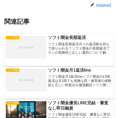
masaya3
関連記事
ソフト闇金長期返済
ソフト闇金
ソフト闇金長期返済月々の返済額を抑え
て借りられる？ソフト闇金の長期返済プ
ランの危険性と正しい選択について解説
ソフト闇金からの長期返済に苦しむ人が
増加している中、その危険性と対処法を
解説します。返済が長引くほど膨らむ利
息や悪質な取り立ての実態...
ソフト闇金月1返済line
ソフト闇金
ソフト闇金月1返済lineソフト闇金のLINE
返済は月1回でも危険な罠！被害者の体験
談と正しい対処法を徹底解説ソフト闇金
のLINE月1返済における危険性と実態を
詳しく解説します。LINEでの簡単な手続
きと月1返済という甘い誘惑の裏に潜む、
法...
ソフト闇金優良LINE完結・審査
ソフト闇金
なし即日融資
ソフト闇金優良LINE完結・審査なし即日