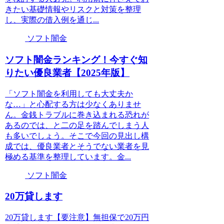
きたい基礎情報やリスクと対策を整理
し、実際の借入例を通じ...
ソフト闇金
ソフト闇金ランキング！今すぐ知
りたい優良業者【2025年版】
「ソフト闇金を利用しても大丈夫か
な…」と心配する方は少なくありませ
ん。金銭トラブルに巻き込まれる恐れが
あるのでは、と二の足を踏んでしまう人
も多いでしょう。そこで今回の見出し構
成では、優良業者とそうでない業者を見
極める基準を整理しています。金...
ソフト闇金
20万貸します
20万貸します【要注意】無担保で20万円