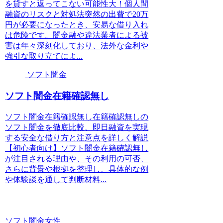
を貸すと返ってこない可能性大！個人間
融資のリスクと対処法突然の出費で20万
円が必要になったとき、安易な借り入れ
は危険です。闇金融や違法業者による被
害は年々深刻化しており、法外な金利や
強引な取り立てによ...
ソフト闇金
ソフト闇金在籍確認無し
ソフト闇金在籍確認無し在籍確認無しの
ソフト闇金を徹底比較、即日融資を実現
する安全な借り方と注意点を詳しく解説
【初心者向け】ソフト闇金在籍確認無し
が注目される理由や、その利用の可否、
さらに背景や根拠を整理し、具体的な例
や体験談を通して判断材料...
ソフト闇金女性