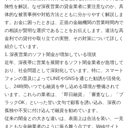
険性を解説。なぜ深夜営業の貸金業者に要注意なのか、具
体的な被害事例や対処方法とともに分かりやすく解説しま
す。お金に困ったときは、正規の金融機関の営業時間内で
の相談が賢明な選択であることをお伝えします。違法な高
金利での貸付や取り立ての実態、その対策について詳しく
紹介しています。
1. 深夜営業のソフト闇金が増加している現状
近年、深夜帯に営業を展開するソフト闇金業者が急増して
おり、社会問題として深刻化しています。特に、スマート
フォンの普及によってLINEやSNSを通じた勧誘が活発化
し、24時間いつでも融資を申し込める環境が整備されて
います。これらの業者は、「即日融資」「審査なし」「ブ
ラックOK」といった甘い文句で顧客を誘い込み、深夜の
孤独や不安に付け込んで融資を勧めています。
従来の闇金との大きな違いは、表面上は合法を装い、一見
まともな金融業者のように振る舞う点です。Webサイト