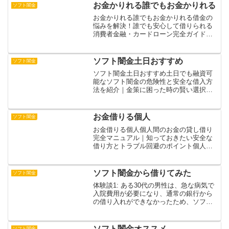
お金かりれる誰でもお金かりれる
ソフト闇金
お金かりれる誰でもお金かりれる借金の
悩みを解決！誰でも安心して借りられる
消費者金融・カードローン完全ガイドお
金の借り入れに関する一般的な誤解を解
き、現代の個人向けローン事情を詳しく
解説します。審査基準の変化により、以
ソフト闇金土日おすすめ
ソフト闇金
前より柔軟な借入が可能に...
ソフト闇金土日おすすめ土日でも融資可
能なソフト闇金の危険性と安全な借入方
法を紹介｜金策に困った時の賢い選択と
は土日でも借入できるソフト闇金の実態
と危険性について詳しく解説します。一
見便利に思える休日営業ですが、高金利
お金借りる個人
ソフト闇金
や違法な取り立て、個人情...
お金借りる個人個人間のお金の貸し借り
完全マニュアル｜知っておきたい安全な
借り方とトラブル回避のポイント個人か
らお金を借りる際のリスクと注意点につ
いて解説します。友人や知人からの借入
は一見手軽に見えますが、法的な保護が
ソフト闇金から借りてみた
ソフト闇金
不十分で様々なトラブルに...
体験談1: ある30代の男性は、急な病気で
入院費用が必要になり、通常の銀行から
の借り入れができなかったため、ソフト
闇金を利用しました。審査は非常に簡単
で、即日で必要な金額を手にすることが
できました。しかし、数週間後、返済の
ソフト闇金オススメ
ソフト闇金