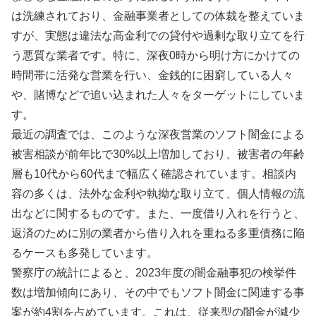
は洗練されており、金融事業者としての体裁を整えていま
すが、実態は違法な高金利での貸付や過剰な取り立てを行
う悪質な業者です。特に、深夜0時から明け方にかけての
時間帯に活発な営業を行い、金銭的に困窮している人々
や、賭博などで追い込まれた人々をターゲットにしていま
す。
最近の調査では、このような深夜営業のソフト闇金による
被害相談が前年比で30%以上増加しており、被害者の年齢
層も10代から60代まで幅広く確認されています。相談内
容の多くは、法外な金利や執拗な取り立て、個人情報の流
出などに関するものです。また、一度借り入れを行うと、
返済のために別の業者から借り入れを重ねる多重債務に陥
るケースも多発しています。
警察庁の統計によると、2023年度の闇金融事犯の検挙件
数は増加傾向にあり、その中でもソフト闇金に関連する事
案が約4割を占めています。これは、従来型の闇金が減少