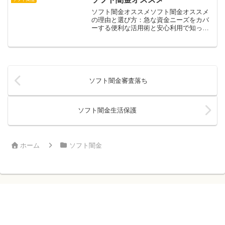
ための金利が予想以...
ソフト闇金オススメソフト闇金オススメ
の理由と選び方：急な資金ニーズをカバ
ーする便利な活用術と安心利用で知って
おきたい注意点注目を集めるソフト闇金
の背景やおすすめの理由をはじめ、具体
的な利用体験や活用メリットを詳しく紹
介。実際の事例から安全な...
ソフト闇金審査落ち
ソフト闇金生活保護
ホーム
ソフト闇金