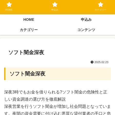
ブラックリスト長期延滞中でもOK 独自審査フリーローン 在籍確認なしの街
金クローネにご相談ください
HOME
申込み
カテゴリー
HOME
申込み
カテゴリー
コンテンツ
ソフト闇金深夜
2025.02.23
ソフト闇金深夜
深夜3時でもお金を借りられる?ソフト闇金の危険性と正
しい資金調達の選び方を徹底解説
深夜営業を行うソフト闇金が増加し社会問題となっていま
す。夜間の資金需要に付け込む悪質な貸付業者の手口と危