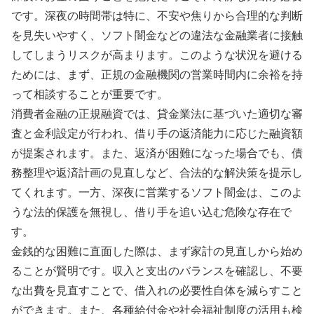
です。深夜の時間帯は特に、不安や焦りから合理的な判断
を見失いやすく、ソフト闇金などの違法な金融業者に接触
してしまうリスクが高まります。このような状況を避ける
ためには、まず、正規の金融機関の営業時間内に余裕を持
って相談することが重要です。
消費者金融の正規融資では、貸金業法に基づいた適切な審
査と金利設定が行われ、借り手の返済能力に応じた融資額
が提案されます。また、返済が困難になった場合でも、債
務整理や返済計画の見直しなど、合法的な解決策を提示し
てくれます。一方、深夜に営業するソフト闇金は、このよ
うな法的保護を無視し、借り手を追い込む危険な存在で
す。
金銭的な困難に直面した際は、まず家計の見直しから始め
ることが賢明です。収入と支出のバランスを確認し、不要
な出費を見直すことで、借入れの必要性自体を減らすこと
ができます。また、各種給付金や社会福祉制度の活用も検