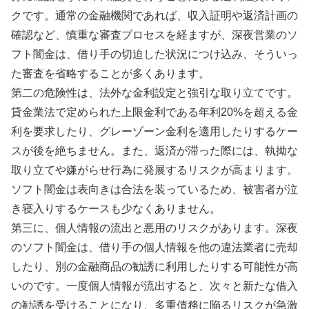
クです。通常の金融機関であれば、収入証明や返済計画の
確認など、慎重な審査プロセスを経ますが、深夜営業のソ
フト闇金は、借り手の切迫した状況につけ込み、そういっ
た審査を省略することが多くあります。
第二の危険性は、法外な金利設定と強引な取り立てです。
貸金業法で定められた上限金利である年利20%を超える金
利を要求したり、グレーゾーン金利を適用したりするケー
スが後を絶ちません。また、返済が滞った際には、執拗な
取り立てや嫌がらせ行為に発展するリスクが高まります。
ソフト闇金は表向きは合法を装っているため、被害者が泣
き寝入りするケースも少なくありません。
第三に、個人情報の流出と悪用のリスクがあります。深夜
のソフト闇金は、借り手の個人情報を他の違法業者に売却
したり、別の金融商品の勧誘に利用したりする可能性が高
いのです。一度個人情報が流出すると、次々と新たな借入
の勧誘を受けることになり、多重債務に陥るリスクが急激