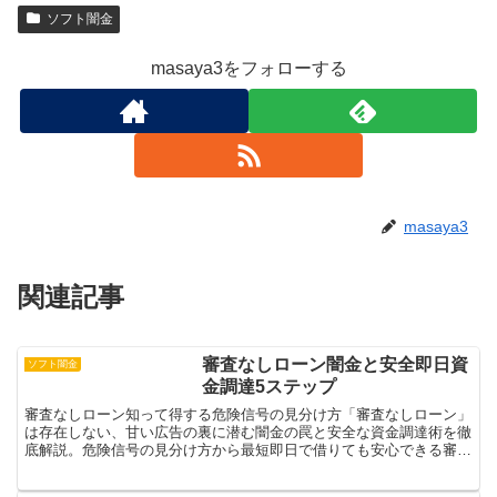
ソフト闇金
masaya3をフォローする
masaya3
関連記事
審査なしローン闇金と安全即日資
ソフト闇金
金調達5ステップ
審査なしローン知って得する危険信号の見分け方「審査なしローン」
は存在しない、甘い広告の裏に潜む闇金の罠と安全な資金調達術を徹
底解説。危険信号の見分け方から最短即日で借りても安心できる審査
通過のコツ、公的支援の活用法まで、緊急時でも家計と信用...