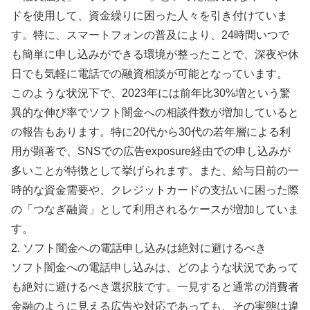
ドを使用して、資金繰りに困った人々を引き付けていま
す。特に、スマートフォンの普及により、24時間いつで
も簡単に申し込みができる環境が整ったことで、深夜や休
日でも気軽に電話での融資相談が可能となっています。
このような状況下で、2023年には前年比30%増という驚
異的な伸び率でソフト闇金への相談件数が増加していると
の報告もあります。特に20代から30代の若年層による利
用が顕著で、SNSでの広告exposure経由での申し込みが
多いことが特徴として挙げられます。また、給与日前の一
時的な資金需要や、クレジットカードの支払いに困った際
の「つなぎ融資」として利用されるケースが増加していま
す。
2. ソフト闇金への電話申し込みは絶対に避けるべき
ソフト闇金への電話申し込みは、どのような状況であって
も絶対に避けるべき選択肢です。一見すると通常の消費者
金融のように見える広告や対応であっても、その実態は違