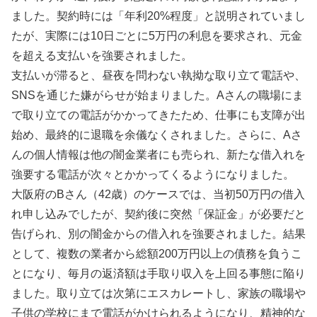
ました。契約時には「年利20%程度」と説明されていまし
たが、実際には10日ごとに5万円の利息を要求され、元金
を超える支払いを強要されました。
支払いが滞ると、昼夜を問わない執拗な取り立て電話や、
SNSを通じた嫌がらせが始まりました。Aさんの職場にま
で取り立ての電話がかかってきたため、仕事にも支障が出
始め、最終的に退職を余儀なくされました。さらに、Aさ
んの個人情報は他の闇金業者にも売られ、新たな借入れを
強要する電話が次々とかかってくるようになりました。
大阪府のBさん（42歳）のケースでは、当初50万円の借入
れ申し込みでしたが、契約後に突然「保証金」が必要だと
告げられ、別の闇金からの借入れを強要されました。結果
として、複数の業者から総額200万円以上の債務を負うこ
とになり、毎月の返済額は手取り収入を上回る事態に陥り
ました。取り立ては次第にエスカレートし、家族の職場や
子供の学校にまで電話がかけられるようになり、精神的な