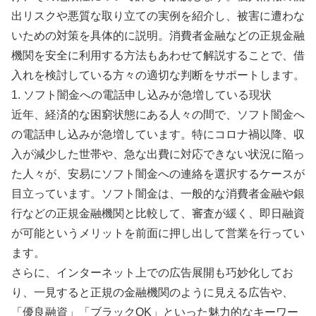
出リスクや悪質な取り立ての実例を紹介し、被害に遭わな
いための対策を具体的に説明。消費者金融などの正規金融
機関を安全に利用する方法もあわせて解説することで、借
入れを検討している方々の適切な判断をサポートします。
1. ソフト闇金への電話申し込みが急増している現状
近年、経済的な困窮状態にある人々の間で、ソフト闇金へ
の電話申し込みが急増しています。特にコロナ禍以降、収
入が減少した世帯や、急な出費に対応できない状況に陥っ
た人々が、安易にソフト闇金への連絡を選択するケースが
目立っています。ソフト闇金は、一般的な消費者金融や銀
行などの正規金融機関と比較して、審査が緩く、即日融資
が可能というメリットを前面に押し出して営業を行ってい
ます。
さらに、インターネット上での広告展開も巧妙化してお
り、一見すると正規の金融機関のように見える広告や、
「優良融資」「ブラックOK」といった魅力的なキーワー