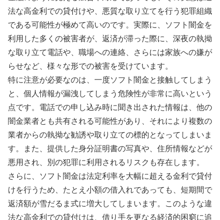
法な高金利での貸付けや、悪質な取り立てを行う犯罪組織
である可能性が極めて高いのです。実際に、ソフト闇金を
利用した多くの被害者が、返済が滞った際に、深夜の執拗
な取り立て電話や、職場への連絡、さらには家族への嫌が
らせなど、様々な形での被害を受けています。
特に注意が必要なのは、一度ソフト闇金と接触してしまう
と、個人情報が漏洩してしまう危険性が非常に高いという
点です。電話での申し込み時に聞き出された情報は、他の
闇金業者とも共有される可能性があり、それにより複数の
業者からの執拗な勧誘や取り立ての標的となってしまいま
す。また、提供した身分証明書の写真や、住所情報などが
悪用され、別の犯罪に利用されるリスクも存在します。
さらに、ソフト闇金は法定利率を大幅に超える金利で貸付
けを行うため、たとえ小額の借入れであっても、短期間で
返済額が雪だるま式に増大してしまいます。このような違
法な高金利での貸付けは、借り手を更なる経済的困窮に追