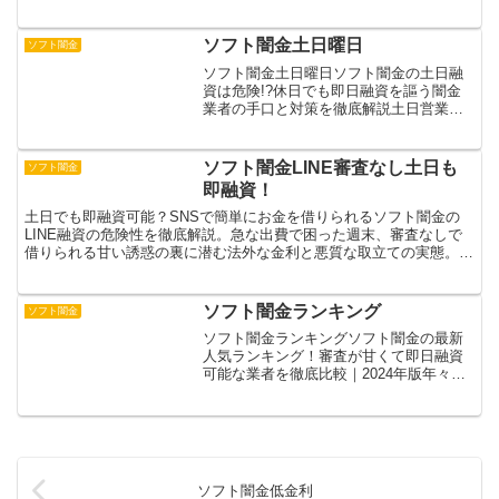
回避術ソフト闇金で20万円を借りる前に
知っておきたい基本的なポイントや、実
際に利用すべきかどうかの最終判断を、
ソフト闇金土日曜日
ソフト闇金
具体例を交えなが...
ソフト闇金土日曜日ソフト闇金の土日融
資は危険!?休日でも即日融資を謳う闇金
業者の手口と対策を徹底解説土日営業の
ソフト闇金が増加傾向にある中、その危
険性と被害実態を解説。休日融資を行う
闇金業者が危険な理由を3つのポイントで
ソフト闇金LINE審査なし土日も
ソフト闇金
詳しく説明し、実際の...
即融資！
土日でも即融資可能？SNSで簡単にお金を借りられるソフト闇金の
LINE融資の危険性を徹底解説。急な出費で困った週末、審査なしで
借りられる甘い誘惑の裏に潜む法外な金利と悪質な取立ての実態。年
利365%超えも珍しくない違法業者に手を出す前に知っ...
ソフト闇金ランキング
ソフト闇金
ソフト闇金ランキングソフト闇金の最新
人気ランキング！審査が甘くて即日融資
可能な業者を徹底比較｜2024年版年々深
刻化するソフト闇金の被害実態と対策に
ついて詳しく解説します。一見合法的な
貸金業者を装いながら、法外な金利や悪
質な取り立てを行うソ...
ソフト闇金低金利