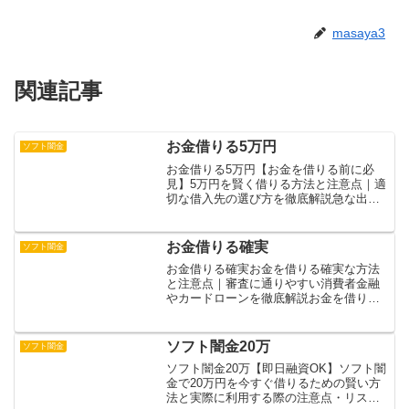
masaya3
関連記事
お金借りる5万円
ソフト闇金
お金借りる5万円【お金を借りる前に必
見】5万円を賢く借りる方法と注意点｜適
切な借入先の選び方を徹底解説急な出費
で5万円が必要になった時の対処法をご紹
介します。即日融資可能なカードローン
を利用することで、スマートフォンから
お金借りる確実
ソフト闇金
24時間いつでも申し...
お金借りる確実お金を借りる確実な方法
と注意点｜審査に通りやすい消費者金融
やカードローンを徹底解説お金を借りる
際の不安や悩みを解消し、確実な借入を
実現するための実践的なガイドです。審
査に通りやすい人の特徴や必要な準備、
ソフト闇金20万
ソフト闇金
具体的な申し込み手順まで...
ソフト闇金20万【即日融資OK】ソフト闇
金で20万円を今すぐ借りるための賢い方
法と実際に利用する際の注意点・リスク