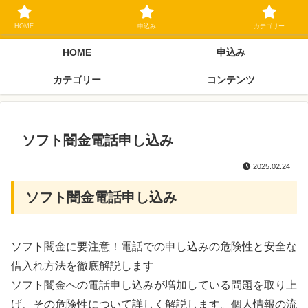
ブラックリスト長期延滞中でもOK 独自審査フリーローン 在籍確認なしの街
金クローネにご相談ください
HOME
申込み
カテゴリー
HOME
申込み
カテゴリー
コンテンツ
ソフト闇金電話申し込み
2025.02.24
ソフト闇金電話申し込み
ソフト闇金に要注意！電話での申し込みの危険性と安全な
借入れ方法を徹底解説します
ソフト闇金への電話申し込みが増加している問題を取り上
げ、その危険性について詳しく解説します。個人情報の流