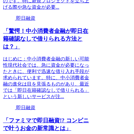
のです。特に新規プロジェクトを立ち上
げる際や急な資金が必要...
即日融資
「驚愕！中小消費者金融が即日在
籍確認なしで借りられる方法と
は？」
はじめに：中小消費者金融の新しい可能
性現代社会では、急に資金が必要になっ
たときに、便利で迅速な借り入れ手段が
求められています。特に、中小消費者金
融の進化は目を見張るものがあり、最近
では「即日在籍確認なしで借りられる」
という新しいサービスが注...
即日融資
「ファミマで即日融資!? コンビニ
で叶うお金の新常識とは」