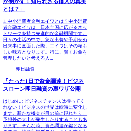
が明かす！知られざる借入の真実
とは？」
1. 中小消費者金融エイワとは？中小消費
者金融エイワは、日本全国に広がるネッ
トワークを持つ先進的な金融機関です。
日々の生活の中で、急な出費や予期せぬ
出来事に直面した際、エイワはその頼も
しい味方となります。特に、賢くお金を
管理したいと考える人...
即日融資
「たった1日で資金調達！ビジネ
スローン即日融資の裏ワザ公開」
はじめに: ビジネスチャンスは待ってく
れない！ビジネスの世界は瞬時に変化し
ます。新たな機会が目の前に現れたり、
予想外の支出が発生したりすることもあ
ります。そんな時、資金調達が鍵となる