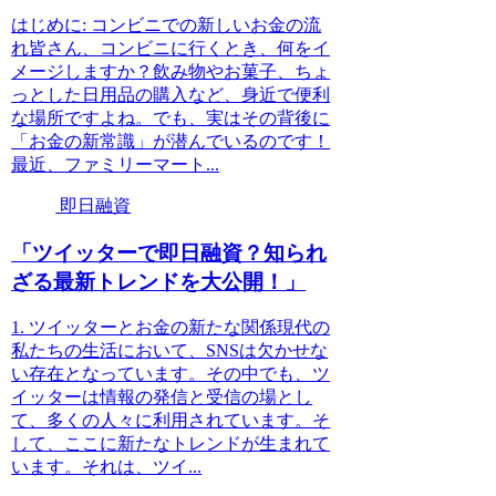
はじめに: コンビニでの新しいお金の流
れ皆さん、コンビニに行くとき、何をイ
メージしますか？飲み物やお菓子、ちょ
っとした日用品の購入など、身近で便利
な場所ですよね。でも、実はその背後に
「お金の新常識」が潜んでいるのです！
最近、ファミリーマート...
即日融資
「ツイッターで即日融資？知られ
ざる最新トレンドを大公開！」
1. ツイッターとお金の新たな関係現代の
私たちの生活において、SNSは欠かせな
い存在となっています。その中でも、ツ
イッターは情報の発信と受信の場とし
て、多くの人々に利用されています。そ
して、ここに新たなトレンドが生まれて
います。それは、ツイ...