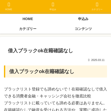
ブラックリスト長期延滞中でもOK 独自審査フリーローン 在籍確認なしの街
金クローネにご相談ください
HOME
申込み
カテゴリー
HOME
申込み
カテゴリー
コンテンツ
借入ブラックok在籍確認なし
2025.03.11
借入ブラックok在籍確認なし
ブラックリスト登録でも諦めないで！在籍確認なしで借入
できる消費者金融・キャッシング会社を徹底比較
ブラックリストに載っていても諦める必要はありません。
在籍確認なしで融資を受けられる方法や、実際に成功した