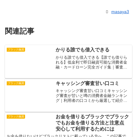
masaya3
関連記事
かりる誰でも借入できる
ブラック融資
かりる誰でも借入できる【誰でも借りら
れる】低金利で即日融資可能な消費者金
融・カードローン完全ガイド集｜審査に
自信がない人も必見お金に困った時の不
安や焦りを解消する具体的な借入方法を
解説します。審査に不安があっても、必
キャッシング審査甘い口コミ
ブラック融資
ず借入できる方法が存在す...
キャッシング審査甘い口コミキャッシン
グ審査が甘いと噂の消費者金融ランキン
グ｜利用者の口コミから厳選して紹介！
キャッシング審査の「甘い」という噂の
真相を、元金融マンの視点から徹底解
説。審査基準の裏側や通過のコツを、実
お金を借りるブラックでブラック
ブラック融資
体験に基づいて分かりやすく...
でもお金を借りる方法と注意点
安心して利用するためには
お金を借りたいけどブラックリストに載っている方へ。この記事で