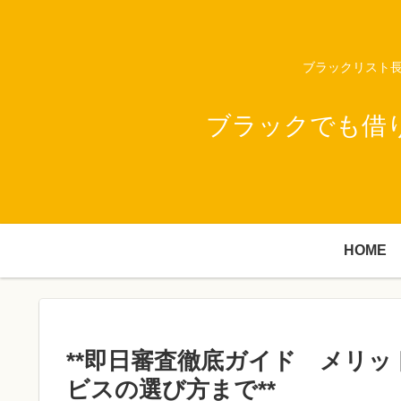
ブラックリスト長
ブラックでも借
HOME
**即日審査徹底ガイド メリ
ビスの選び方まで**