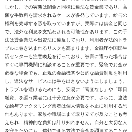
しかし、その実態は闇金と同様に違法な貸金業であり、高
額な手数料を請求されるケースが多発しています。給与の
権利を売却する形を取っていますが、実際には借金と同じ
で、法外な利息を支払わされる可能性があります。この手
法は貸金業法や出資法に違反しており、利用者が法的トラ
ブルに巻き込まれるリスクも高まります。金融庁や国民生
活センターも注意喚起を行っており、被害に遭った場合は
すぐに専門機関に相談することが重要です。緊急でお金が
必要な場合でも、正規の金融機関や公的な融資制度を利用
し、違法なサービスには手を出さないようにしましょう。
トラブルを避けるためにも、安易に「審査なし」や「即日
融資」を謳う業者には十分注意が必要です。さらに、違法
な給与ファクタリング業者は個人情報を不正に利用する恐
れもあります。家族や職場にまで取り立てが及ぶことも考
えられ、精神的な負担は計り知れません。自分と大切な人
を守るためにも、信頼できる方法で資金を調達することが