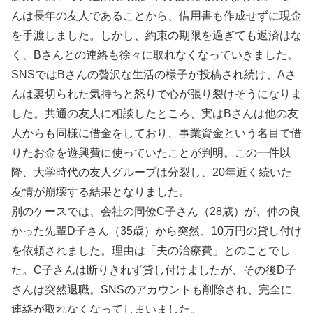
んは長年の友人であることから、借用書も作成せずに現金
を手渡しました。しかし、約束の期限を過ぎても返済はな
く、Bさんとの連絡も徐々に取れなくなっていきました。
SNSではBさんの贅沢な生活の様子が投稿され続け、Aさ
んは裏切られた気持ちと怒りで心が張り裂けそうになりま
した。共通の友人に相談したところ、実はBさんは他の友
人からも同様に借金をしており、事業資金という名目で借
りたお金を遊興費に使っていたことが判明。この一件以
降、大学時代の友人グループは分裂し、20年近く続いた
友情が崩壊する結果となりました。
別のケースでは、会社の同僚C子さん（28歳）が、仲の良
かった先輩D子さん（35歳）から突然、10万円の貸し付け
を依頼されました。理由は「夫の治療費」とのことでし
た。C子さんは断りきれず貸し付けましたが、その後D子
さんは突然退職。SNSのアカウントも削除され、完全に
連絡が取れなくなってしまいました。