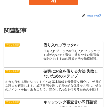
masaya3
関連記事
借り入れブラックok
ブラック融資
借り入れブラックok借り入れブラックで
も諦めないで！審査に通りやすい消費者
金融とおすすめの融資方法を徹底解説ブ
ラックリストに載ってしまい、借入を諦
めていませんか？実は、ブラックリスト
に載っていても、審査基準を満たせば融
確実にお金を借りる方法 失敗し
ブラック融資
資を受けられる可能性が...
ないためのステップ
お金を借りる際に知っておくべき基本情報や最善策を紹介し、効果的
な理由を解説します。成功事例を通じて具体的な体験を共有し、借入
のポイントを振り返ることで、安心してお金を借りるための手助けを
します。
キャッシング審査甘い即日融資
ブラック融資