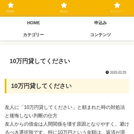
ブラックリスト長期延滞中でもOK 独自審査フリーローン 在籍確認なしの街
金クローネにご相談ください
HOME
申込み
カテゴリー
HOME
申込み
カテゴリー
コンテンツ
10万円貸してください
2025.02.25
10万円貸してください
友人に「10万円貸してください」と頼まれた時の対処法
と後悔しない判断の仕方
友人からの借金は人間関係を壊す原因となりやすく、避け
るべき選択肢です。特に10万円という金額は、返済が滞