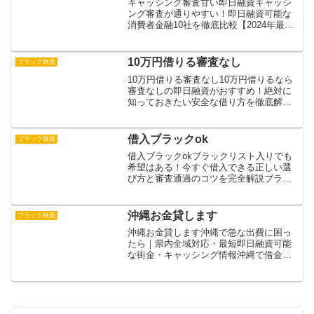
キャッシング審査甘い即日融資キャッシ
ング審査が通りやすい！即日融資可能な
消費者金融10社を徹底比較【2024年最
新】お金が必要な時に役立つ、即日融資
可能なキャッシングについて詳しく解説
します。審査基準が緩い会社のランキン
10万円借りる審査なし
ブラック融資
グや選び方のポイント...
10万円借りる審査なし10万円借りるなら
審査なしの即日融資がおすすめ！絶対に
知っておきたい安全な借り方を徹底解説
10万円を審査なしで借りられる貸付が増
加していますが、これらは違法性が高く
危険です。ヤミ金融による高金利や取り
借入ブラックok
ブラック融資
立ての被害に遭うリ...
借入ブラックokブラックリスト入りでも
希望はある！今すぐ借入できる正しい選
び方と審査通過のコツを完全解説ブラッ
クリストに載ってしまい、お金を借りら
れない切実な悩みを抱える方へ。実は、
ブラックでも借入できる可能性がありま
沖縄お金貸します
ブラック融資
す。本記事では、信用情...
沖縄お金貸します沖縄で急な出費に困っ
たら｜県内全域対応・最短即日融資可能
な街金・キャッシング情報沖縄で借金に
困っている方が増加している現状を踏ま
え、安全に利用できる消費者金融の選び
方と注意点を解説します。県内で評判の
良い消費者金融3社を徹底...