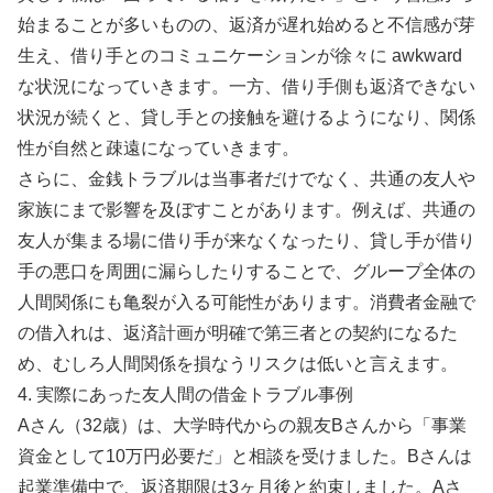
始まることが多いものの、返済が遅れ始めると不信感が芽
生え、借り手とのコミュニケーションが徐々に awkward
な状況になっていきます。一方、借り手側も返済できない
状況が続くと、貸し手との接触を避けるようになり、関係
性が自然と疎遠になっていきます。
さらに、金銭トラブルは当事者だけでなく、共通の友人や
家族にまで影響を及ぼすことがあります。例えば、共通の
友人が集まる場に借り手が来なくなったり、貸し手が借り
手の悪口を周囲に漏らしたりすることで、グループ全体の
人間関係にも亀裂が入る可能性があります。消費者金融で
の借入れは、返済計画が明確で第三者との契約になるた
め、むしろ人間関係を損なうリスクは低いと言えます。
4. 実際にあった友人間の借金トラブル事例
Aさん（32歳）は、大学時代からの親友Bさんから「事業
資金として10万円必要だ」と相談を受けました。Bさんは
起業準備中で、返済期限は3ヶ月後と約束しました。Aさ