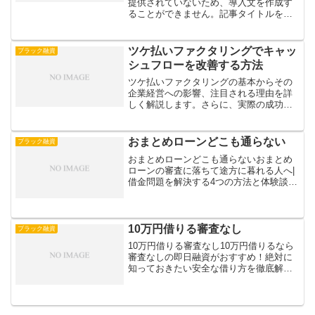
提供されていないため、導入文を作成す
ることができません。記事タイトルを提
供していただければ、再度導入文を作成
いたします。即日融資が可能なブラック
OKの街金一覧即日融資が可能な「ブラッ
ツケ払いファクタリングでキャッ
ブラック融資
クOK」の街金は、急な...
シュフローを改善する方法
ツケ払いファクタリングの基本からその
企業経営への影響、注目される理由を詳
しく解説します。さらに、実際の成功事
例を通じてその効果を具体的に紹介し、
活用時のポイントと注意点を押さえま
す。
おまとめローンどこも通らない
ブラック融資
おまとめローンどこも通らないおまとめ
ローンの審査に落ちて途方に暮れる人へ|
借金問題を解決する4つの方法と体験談近
年、おまとめローンの審査に通らずに困
っている人が増加しています。その背景
には、借金整理の履歴が大きく影響して
いることが判明。金融...
10万円借りる審査なし
ブラック融資
10万円借りる審査なし10万円借りるなら
審査なしの即日融資がおすすめ！絶対に
知っておきたい安全な借り方を徹底解説
10万円を審査なしで借りられる貸付が増
加していますが、これらは違法性が高く
危険です。ヤミ金融による高金利や取り
立ての被害に遭うリ...