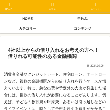
ブラックリスト長期延滞中でもOK 独自審査フリーローン 在籍確認なしの街
金クローネにご相談ください
HOME
申込み
カテゴリー
HOME
申込み
カテゴリー
コンテンツ
4社以上からの借り入れをお考えの方へ！
借りれる可能性のある金融機関
2024.10.08
消費者金融やクレジットカード、住宅ローン、オートロー
ンなど、複数の金融機関からの借り入れを行うケースが増
えています。特に、急な出費や予定外の支出が発生した場
合には、複数の借り入れが必要になることがあります。例
えば、子どもの教育費や医療費、あるいは引っ越しなどの
ライフイベントは、時として予想を超える費用がかかるこ