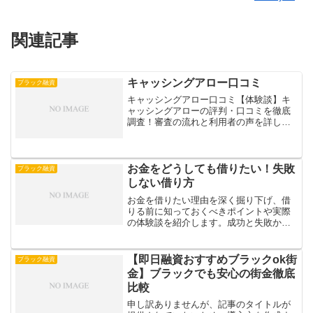
関連記事
キャッシングアロー口コミ
ブラック融資
キャッシングアロー口コミ【体験談】キ
ャッシングアローの評判・口コミを徹底
調査！審査の流れと利用者の声を詳しく
解説キャッシングアローの基本情報や特
徴、実際の評判を徹底解説！低金利で安
心して利用できる理由や、審査・対応の
高評価ポイントを詳しく紹...
お金をどうしても借りたい！失敗
ブラック融資
しない借り方
お金を借りたい理由を深く掘り下げ、借
りる前に知っておくべきポイントや実際
の体験談を紹介します。成功と失敗から
学び、注意点や今後の対策を考えること
で、賢い借り方を見つけましょう。
【即日融資おすすめブラックok街
ブラック融資
金】ブラックでも安心の街金徹底
比較
申し訳ありませんが、記事のタイトルが