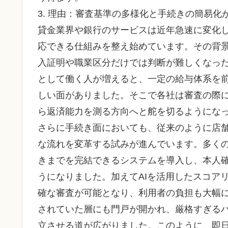
3. 理由：審査基準の多様化と手続きの簡易化
貸金業界や銀行のサービスは近年急速に変化
応できる仕組みを整え始めています。その背
入証明や職業区分だけでは判断が難しくなっ
として働く人が増えると、一定の給与体系を
しい面がありました。そこで各社は審査の際
ら返済能力を測る方向へと舵を切るようにな
さらに手続き面においても、従来のように店
な流れを変革する試みが進んでいます。多く
きまでを完結できるシステムを導入し、本人
うになりました。加えてAIを活用したスコア
確な審査が可能となり、利用者の負担も大幅
されていた層にも門戸が開かれ、厳格すぎる
立させる道が広がりました。このように、即