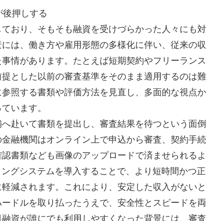
が後押しする
しており、そもそも融資を受けづらかった人々にも対
景には、働き方や雇用形態の多様化に伴い、従来の収
た事情があります。たとえば短期契約やフリーランス
前提とした以前の審査基準をそのまま適用するのは難
に参照する書類や評価方法を見直し、多面的な視点か
っています。
舗へ赴いて書類を提出し、審査結果を待つという面倒
の金融機関はオンライン上で申込から審査、契約手続
確認書類なども画像のアップロードで済ませられるよ
リングシステムを導入することで、より短時間かつ正
に軽減されます。これにより、安定した収入がないと
ハードルを取り払ったうえで、安全性とスピードを両
日融資が誰にでも利用しやすくなった背景には、審査