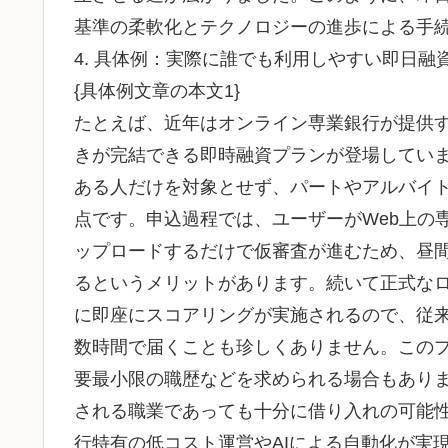
基準の柔軟化とテクノロジーの進歩による手
4. 具体例：実際に誰でも利用しやすい即日融
{具体例文章の本文1}
たとえば、近年はオンライン専業銀行が提供
きが完結できる即時融資プランが登場してい
ある人だけを対象とせず、パートやアルバイ
点です。申込過程では、ユーザーがWeb上の
ップロードするだけで仮審査が進むため、昼
るというメリットがあります。続いて正式な
に即座にスコアリングが実施されるので、従
数時間で届くことも珍しくありません。この
要最小限の職歴などを求められる場合もあり
される職業であっても十分に借り入れの可能
行特有の低コスト運営やAIによる自動化が実