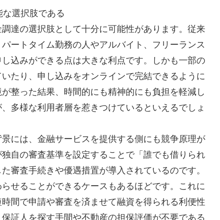
能な選択肢である
金調達の選択肢として十分に可能性があります。従来
、パートタイム勤務の人やアルバイト、フリーランス
申し込みができる点は大きな利点です。しかも一部の
ていたり、申し込みをオンラインで完結できるように
境が整った結果、時間的にも精神的にも負担を軽減し
が、多様な利用者層を惹きつけているといえるでしょ
背景には、金融サービスを提供する側にも競争原理が
が独自の審査基準を設定することで「誰でも借りられ
した審査手続きや優遇措置が導入されているのです。
わらせることができるケースもあるほどです。これに
短時間で申請や審査を済ませて融資を得られる利便性
、保証人を探す手間や不動産の担保評価が不要である