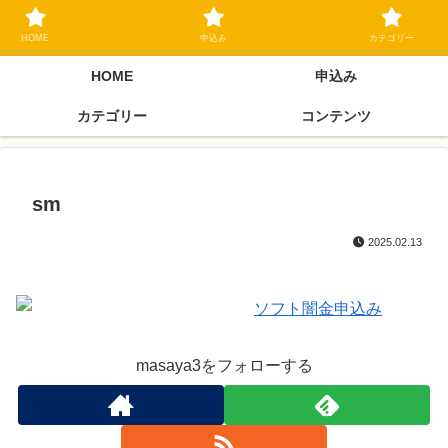
ブラックリスト長期延滞中でもOK 独自審査フリーローン 在籍確認なしの街
金クローネにご相談ください
HOME
申込み
カテゴリー
HOME
申込み
カテゴリー
コンテンツ
sm
2025.02.13
masaya3をフォローする