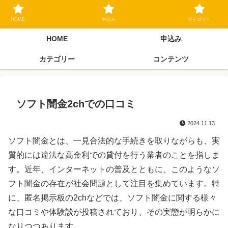
ブラックリスト長期延滞中でもOK 独自審査フリーローン 在籍確認なしの街
金クローネにご相談ください
HOME
申込み
カテゴリー
HOME
申込み
カテゴリー
コンテンツ
ソフト闇金2chでの口コミ
2024.11.13
ソフト闇金とは、一見合法的な手続きを取りながらも、実
質的には違法な高金利での貸付を行う業者のことを指しま
す。近年、インターネットの普及とともに、このようなソ
フト闇金の存在が社会問題として注目を集めています。特
に、匿名掲示板の2chなどでは、ソフト闇金に関する様々
な口コミや体験談が投稿されており、その実態が明らかに
なりつつあります。