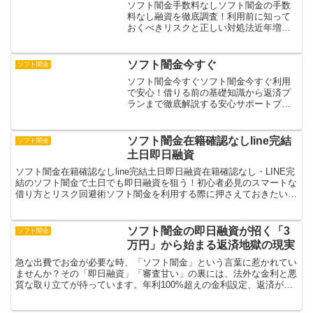
ソフト闇金手数料なしソフト闇金の手数
料なし融資を徹底調査！利用前に知って
おくべきリスクと正しい対処法近年増加
しているソフト闇金の「手数料なし」と
いう誘い文句。実際には借入時に見えな
い手数料が発生し、返済額が予想以上に
ソフト闇金今すぐ
ソフト闇金
膨らむケースが多発してい...
ソフト闇金今すぐソフト闇金今すぐ利用
で安心！借りる前の基礎知識から返済プ
ランまで徹底解説する安心サポートブロ
グを始めようソフト闇金今すぐの利用を
検討する方向けに、初歩的な知識や注意
点をまとめながら、なぜ最適な選択にな
ソフト闇金在籍確認なしline完結
ソフト闇金
るのかを具体的に解説しま...
土日即日融資
ソフト闇金在籍確認なしline完結土日即日融資在籍確認なし・LINE完
結のソフト闇金で土日でも即日融資を狙う！初心者必見のスマートな
借り方とリスク回避術ソフト闇金を利用する際に押さえておきたい基
礎知識をはじめ、在籍確認なし・LINE完結で土...
ソフト闇金の即日融資が招く「3
ソフト闇金
万円」から始まる返済地獄の現実
急な出費でお金が必要な時、「ソフト闇金」という言葉に惹かれてい
ませんか？その「即日融資」「審査甘い」の裏には、法外な金利と悪
質な取り立てが待っています。年利100%超えの金利設定、返済が滞
れば家族や勤務先への執拗な連絡、個人情報の悪用も。た...