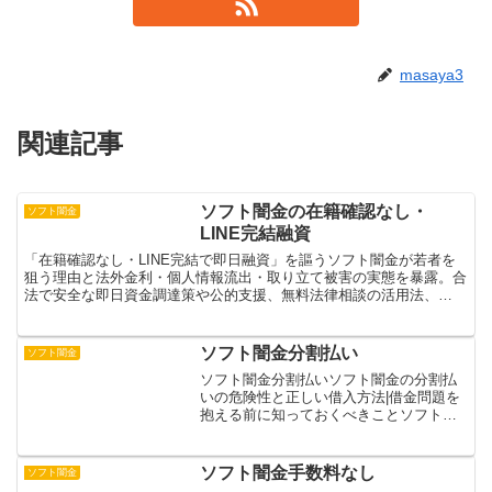
masaya3
関連記事
ソフト闇金の在籍確認なし・
ソフト闇金
LINE完結融資
「在籍確認なし・LINE完結で即日融資」を謳うソフト闇金が若者を
狙う理由と法外金利・個人情報流出・取り立て被害の実態を暴露。合
法で安全な即日資金調達策や公的支援、無料法律相談の活用法、
SNS広告の見分け方や正規中小消費者金融へのスムーズな申...
ソフト闇金分割払い
ソフト闇金
ソフト闇金分割払いソフト闇金の分割払
いの危険性と正しい借入方法|借金問題を
抱える前に知っておくべきことソフト闇
金による分割払いの被害が社会問題化し
ています。一見便利に見える分割払いで
すが、高金利と強引な取立てにより、返
ソフト闇金手数料なし
ソフト闇金
済額が雪だるま式に増加...