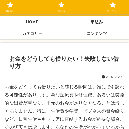
ブラックリスト長期延滞中でもOK 独自審査フリーローン 在籍確認なしの街
金クローネにご相談ください
HOME
申込み
カテゴリー
HOME
申込み
カテゴリー
コンテンツ
お金をどうしても借りたい！失敗しない借
り方
2025.03.29
お金をどうしても借りたいと感じる瞬間は、誰にでも訪れ
る可能性があります。急な医療費や修理費、あるいは突発
的な出費が重なり、手元のお金が足りなくなることは珍し
くありません。特に、生活費や学費、ビジネスの資金繰り
など、日常生活やキャリアに直結するお金が必要な場合、
その切実さは増します。あなたの生活がかかっているから