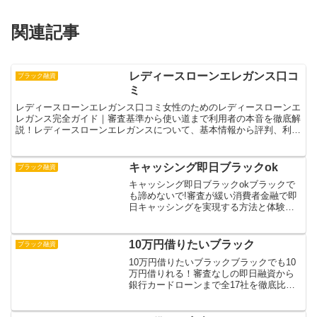
関連記事
レディースローンエレガンス口コ
ブラック融資
ミ
レディースローンエレガンス口コミ女性のためのレディースローンエ
レガンス完全ガイド｜審査基準から使い道まで利用者の本音を徹底解
説！レディースローンエレガンスについて、基本情報から評判、利用
者の口コミまで詳しく解説します。女性向けローンとして高...
キャッシング即日ブラックok
ブラック融資
キャッシング即日ブラックokブラックで
も諦めないで!審査が緩い消費者金融で即
日キャッシングを実現する方法と体験談
ブラックリスト登録者でも即日キャッシ
ングを利用できる可能性があります。本
記事では、ブラック状態でも審査に通る
10万円借りたいブラック
ブラック融資
意外な理由や、実際に...
10万円借りたいブラックブラックでも10
万円借りれる！審査なしの即日融資から
銀行カードローンまで全17社を徹底比較
ブラックリストに登録されていても10万
円を借りたい人が増えています。本記事