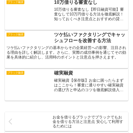
では、ブラックでも借入できる現実的な3
10万借りる審査なし
ブラック融資
つの方法と、そ...
10万借りる審査なし【即日融資可能】審
査なしで10万円借りる方法を徹底解説！
知っておくべき注意点とおすすめの貸付
先10万円を今すぐ借りたいとお考えの方
へ、安全な借入方法と注意点を詳しく解
説します。無審査をうたう違法な貸金業
ツケ払いファクタリングでキャッ
ブラック融資
者の危険性や、高金...
シュフローを改善する方法
ツケ払いファクタリングの基本からその企業経営への影響、注目され
る理由を詳しく解説します。さらに、実際の成功事例を通じてその効
果を具体的に紹介し、活用時のポイントと注意点を押さえます。
確実融資
ブラック融資
確実融資【保存版】お金に困ったらまず
はここから！審査に通りやすい確実融資
の選び方と申込のコツを徹底解説借入れ
の審査を確実に通すためのノウハウをご
紹介します。融資を成功させる3つの重要
なポイントを解説し、審査に通る人と落
ちる人の違いを明確にし...
お金を借りるブラックでブラックでもお
金を借りる方法と注意点 安心して利用す
るためには