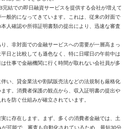
B完結での即日融資サービスを提供する会社が増えて
が一般的になってきています。これは、従来の対面で
の本人確認や所得証明書類の提出により、迅速な審査
あり、非対面での金融サービスへの需要が一層高まっ
は平日と比較しても遜色なく、特に日曜日の午前中は
日は仕事で金融機関に行く時間が取れない会社員が多
に伴い、貸金業法や割賦販売法などの法規制も厳格化
います。消費者保護の観点から、収入証明書の提出や
入れを防ぐ仕組みが確立されています。
確実に存在します。まず、多くの消費者金融では、土
みが可能で、審査も自動化されているため、最短30分