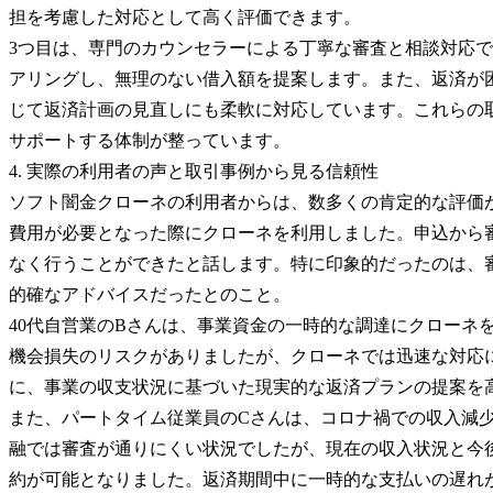
担を考慮した対応として高く評価できます。
3つ目は、専門のカウンセラーによる丁寧な審査と相談対応
アリングし、無理のない借入額を提案します。また、返済が
じて返済計画の見直しにも柔軟に対応しています。これらの
サポートする体制が整っています。
4. 実際の利用者の声と取引事例から見る信頼性
ソフト闇金クローネの利用者からは、数多くの肯定的な評価が
費用が必要となった際にクローネを利用しました。申込から
なく行うことができたと話します。特に印象的だったのは、
的確なアドバイスだったとのこと。
40代自営業のBさんは、事業資金の一時的な調達にクローネ
機会損失のリスクがありましたが、クローネでは迅速な対応
に、事業の収支状況に基づいた現実的な返済プランの提案を
また、パートタイム従業員のCさんは、コロナ禍での収入減
融では審査が通りにくい状況でしたが、現在の収入状況と今
約が可能となりました。返済期間中に一時的な支払いの遅れ