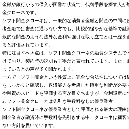
金融や銀行からの借入が困難な状況で、代替手段を探す人が
金クローネです。
ソフト闇金クローネは、一般的な消費者金融と闇金の中間に
者金融では審査に通らない方でも、比較的緩やかな基準で融
般的な闇金のような法外な金利や強引な取り立てとは一線を
ると評価されています。
特に注目すべき点は、ソフト闇金クローネの融資システムで
けており、契約時の説明も丁寧だと言われています。また、
っているとの声が多く聞かれます。
一方で、ソフト闇金という性質上、完全な合法性については
をしっかりと確認し、返済能力を考慮した慎重な判断が必要
や融資のスピードを評価する声が目立ちますが、金利設定に
2. ソフト闇金クローネは先引き手数料なしの優良業者
ソフト闇金クローネが優良業者として評価される最大の理由
闇金業者が融資時に手数料を先引きする中、クローネは顧客
ない方針を貫いています。