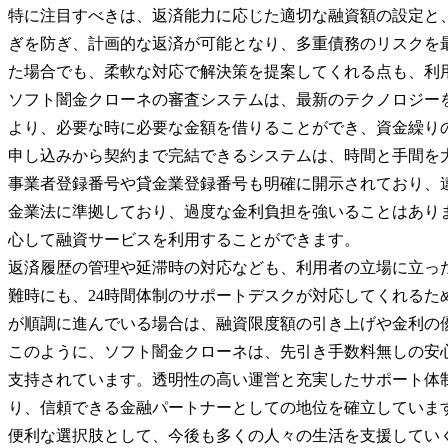
特に注目すべきは、返済能力に応じた適切な融資額の設定と
ぎを防ぎ、計画的な返済が可能となり、多重債務のリスクを
た場合でも、柔軟な対応で解決策を提案してくれる点も、利
ソフト闇金クローネの審査システムは、最新のテクノロジー
より、必要な時に必要な金額を借りることができ、資金繰り
申し込みから契約まで完結できるシステムは、時間と手間を
事業者登録番号や貸金業登録番号も明確に開示されており、
金業法に準拠しており、過度な金利負担を強いることはあり
心して融資サービスを利用することができます。
返済履歴の管理や延滞時の対応なども、利用者の立場に立っ
難時にも、24時間体制のサポートデスクが対応してくれるた
が順調に進んでいる場合は、融資限度額の引き上げや金利の
このように、ソフト闇金クローネは、先引き手数料無しの安
支持されています。透明性の高い運営と充実したサポート体
り、信頼できる金融パートナーとしての地位を確立していま
便利な選択肢として、今後も多くの人々の生活を支援してい