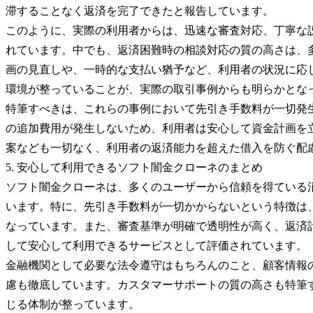
滞することなく返済を完了できたと報告しています。
このように、実際の利用者からは、迅速な審査対応、丁寧な
れています。中でも、返済困難時の相談対応の質の高さは、
画の見直しや、一時的な支払い猶予など、利用者の状況に応
環境が整っていることが、実際の取引事例からも明らかとな
特筆すべきは、これらの事例において先引き手数料が一切発
の追加費用が発生しないため、利用者は安心して資金計画を
案なども一切なく、利用者の返済能力を超えた借入を防ぐ配
5. 安心して利用できるソフト闇金クローネのまとめ
ソフト闇金クローネは、多くのユーザーから信頼を得ている
います。特に、先引き手数料が一切かからないという特徴は
なっています。また、審査基準が明確で透明性が高く、返済
して安心して利用できるサービスとして評価されています。
金融機関として必要な法令遵守はもちろんのこと、顧客情報
慮も徹底しています。カスタマーサポートの質の高さも特筆
じる体制が整っています。