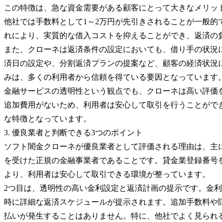
この特徴は、急な資金需要がある顧客にとって大きなメリット
他社では手数料として1～2万円が先引きされることが一般的
れにより、実質的な借入コストを抑えることができ、返済の
また、クローネは返済条件の設定においても、借り手の状況
済日の設定や、分割返済プランの提案など、顧客の経済状況
みは、多くの利用者から信頼を得ている要因となっています
金融サービスの透明性という観点でも、クローネは高い評価
追加費用がないため、利用者は安心して取引を行うことがで
な特徴となっています。
3. 優良業者と判断できる3つのポイント
ソフト闇金クローネが優良業者として評価される理由は、主に
を受けた正規の金融事業者であることです。貸金業登録番号
より、利用者は安心して取引できる環境が整っています。
2つ目は、透明性の高い金利設定と返済計画の提示です。金利
時に詳細な返済スケジュールが提示されます。追加手数料や
払いが発生することはありません。特に、他社でよく見られ