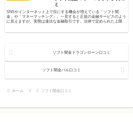
は危険を伴う可能性があり...
ミ
SNSやインターネット上で目にする機会が増えている「ソフト闇
金」や「マネーマッチング」。一見すると正規の金融サービスのよう
に見えますが、実態は違法な金融取引です。法律で定められた上限金
利を超える高金利での貸付や、無登録での金融業務を行うこれらのサ
ービスは、借り手を深刻な金銭トラブルに巻き込む可能性がありま
す。今回は、このソフト闇金とマネーマッチングの実態と危険性につ
いて詳しく解説していきます。
ソフト闇金ドラゴンローン口コミ
ソフト闇金バル口コミ
ホーム
ソフト闇金口コミ