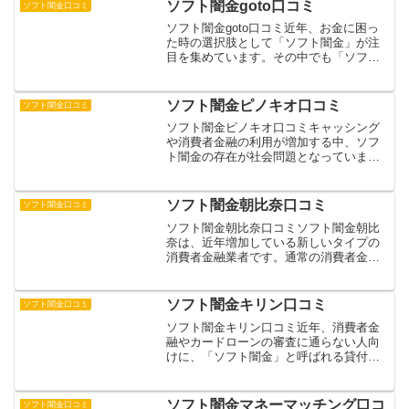
丁寧な対応で、借り手を安心させる手口
ソフト闇金goto口コミ
ソフト闇金口コミ
が特徴です。しかし、その...
ソフト闇金goto口コミ近年、お金に困っ
た時の選択肢として「ソフト闇金」が注
目を集めています。その中でも「ソフト
闇金goto」は、比較的新しい業者として
知られています。一般的な消費者金融や
カードローンとは異なり、独自の審査基
ソフト闇金ピノキオ口コミ
ソフト闇金口コミ
準や貸付システム...
ソフト闇金ピノキオ口コミキャッシング
や消費者金融の利用が増加する中、ソフ
ト闇金の存在が社会問題となっていま
す。その中でも「ソフト闇金ピノキオ」
は、SNSや口コミサイトで頻繁に名前が
挙がる業者の一つです。一見合法的な印
ソフト闇金朝比奈口コミ
ソフト闇金口コミ
象を与えながらも、実態は...
ソフト闇金朝比奈口コミソフト闇金朝比
奈は、近年増加している新しいタイプの
消費者金融業者です。通常の消費者金融
に比べて審査が緩く、即日融資に対応し
ているという特徴から、資金繰りに困っ
た人々の間で注目を集めています。しか
ソフト闇金キリン口コミ
ソフト闇金口コミ
し、一般的な消費者金融と...
ソフト闇金キリン口コミ近年、消費者金
融やカードローンの審査に通らない人向
けに、「ソフト闇金」と呼ばれる貸付業
者が増加しています。その中でも「キリ
ン」は、比較的新しい業者として注目を
集めています。しかし、安易な借り入れ
ソフト闇金マネーマッチング口コ
ソフト闇金口コミ