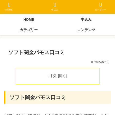
ブラックリスト長期延滞中でもOK 独自審査フリーローン 在籍確認なしの街
金クローネにご相談ください
HOME
申込み
カテゴリー
HOME
申込み
カテゴリー
コンテンツ
ソフト闇金バモス口コミ
2025.02.15
目次
ソフト闇金バモス口コミ