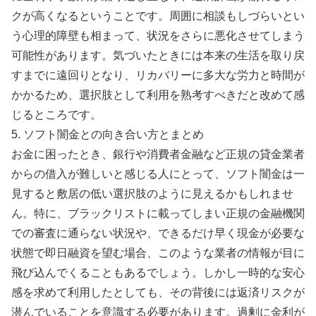
クが高くなるということです。周囲に相談もしづらいとい
う心理的障壁も相まって、状況をさらに悪化させてしまう
可能性があります。気づいたときには本来の生活を取り戻
すまでに遠回りとなり、リカバリーに多大な労力と時間が
かかるため、選択肢として利用を熟考すべきだと改めて感
じるところです。
5. ソフト闇金との向き合い方とまとめ
お金に困ったとき、銀行や消費者金融など正規の貸金業者
からの借入が難しいと感じる人にとって、ソフト闇金は一
見すると敷居の低い選択肢のように見えるかもしれませ
ん。特に、ブラックリストに載ってしまい正規の金融機関
での審査に通らない状況や、できるだけ早く現金が必要な
状態で即日融資を望む場合、このような業者の情報が目に
飛び込んでくることもあるでしょう。しかし一時的な安心
感を求めて利用したとしても、その背後には返済リスクが
潜んでいることを意識する必要があります。過剰に金利が