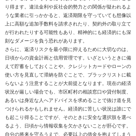
り得ます。違法金利や反社会的勢力との関係が疑われるよ
うな業者に引っかかると、返済期限を守っていても想像以
上に高額な追加手数料を請求されたり、契約外の取り立て
が行われたりする可能性もあり、精神的にも経済的にも深
刻なダメージを負う恐れがあります。
さらに、返済リスクを最小限に抑えるために大切なのは、
日頃からの資金計画と信用管理です。いざというときに備
えて貯蓄をしておくことや、クレジットカードやローンの
使い方を見直して滞納を防ぐことで、ブラックリストに載
らないよう注意することが大前提となります。現在の経済
状況が厳しい場合でも、市区町村の相談窓口や貸付制度、
あるいは身近な人へアドバイスを求めることで抜け道を見
つけられるかもしれません。経済的に苦しい状況は誰にで
も起こり得ることですが、そのときに安全な選択肢を選べ
るよう、日頃から情報収集を欠かさないことが肝心です。
自分の将来を守るうえで、必要以上の借金を抱えてしまう