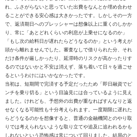
れ、ふさがらないと思っていた出費をなんとか埋め合わせ
ることができる安心感は大きかったです。しかしその一方
で、返済期日へのプレッシャーは想像以上に重くのしかか
り、常に「あとどれくらいの利息が上乗せになるのか」
「もし次の給料日が遅れたらどうなるのか」という考えが
頭から離れませんでした。審査なしで借りられた分、それ
だけ条件が厳しかったり、延滞時のリスクが高かったりす
るのではないかと不安は消えず、落ち着いて日々を過ごせ
るというわけにはいかなかったです。
当初は、短期間で完済する予定だったため「即日融資でピ
ンチを乗り切る」という目論見には合っているように見え
ました。けれども、予想外の出費が重なればすんなりと返
せなくなる可能性も十分考えられます。一度期限に遅れた
らどうなるのかを想像すると、普通の金融機関とのやり取
りでは考えられないような取り立てや追及に追われるかも
しれないという恐怖感は常について回りました。結局のと