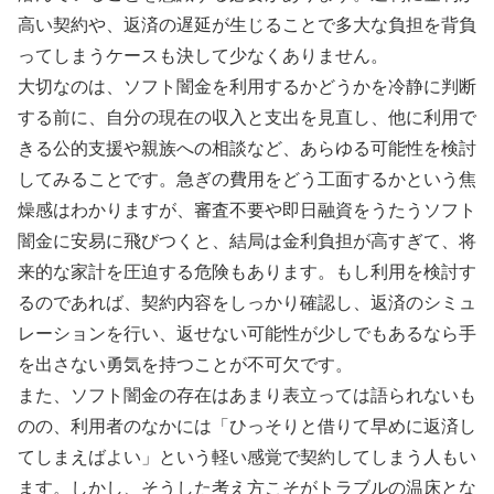
高い契約や、返済の遅延が生じることで多大な負担を背負
ってしまうケースも決して少なくありません。
大切なのは、ソフト闇金を利用するかどうかを冷静に判断
する前に、自分の現在の収入と支出を見直し、他に利用で
きる公的支援や親族への相談など、あらゆる可能性を検討
してみることです。急ぎの費用をどう工面するかという焦
燥感はわかりますが、審査不要や即日融資をうたうソフト
闇金に安易に飛びつくと、結局は金利負担が高すぎて、将
来的な家計を圧迫する危険もあります。もし利用を検討す
るのであれば、契約内容をしっかり確認し、返済のシミュ
レーションを行い、返せない可能性が少しでもあるなら手
を出さない勇気を持つことが不可欠です。
また、ソフト闇金の存在はあまり表立っては語られないも
のの、利用者のなかには「ひっそりと借りて早めに返済し
てしまえばよい」という軽い感覚で契約してしまう人もい
ます。しかし、そうした考え方こそがトラブルの温床とな