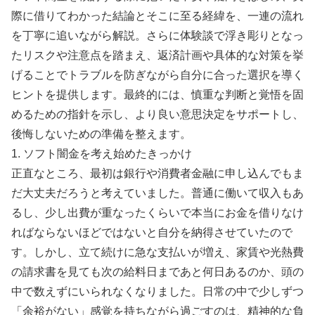
際に借りてわかった結論とそこに至る経緯を、一連の流れ
を丁寧に追いながら解説。さらに体験談で浮き彫りとなっ
たリスクや注意点を踏まえ、返済計画や具体的な対策を挙
げることでトラブルを防ぎながら自分に合った選択を導く
ヒントを提供します。最終的には、慎重な判断と覚悟を固
めるための指針を示し、より良い意思決定をサポートし、
後悔しないための準備を整えます。
1. ソフト闇金を考え始めたきっかけ
正直なところ、最初は銀行や消費者金融に申し込んでもま
だ大丈夫だろうと考えていました。普通に働いて収入もあ
るし、少し出費が重なったくらいで本当にお金を借りなけ
ればならないほどではないと自分を納得させていたので
す。しかし、立て続けに急な支払いが増え、家賃や光熱費
の請求書を見ても次の給料日まであと何日あるのか、頭の
中で数えずにいられなくなりました。日常の中で少しずつ
「余裕がない」感覚を持ちながら過ごすのは、精神的な負