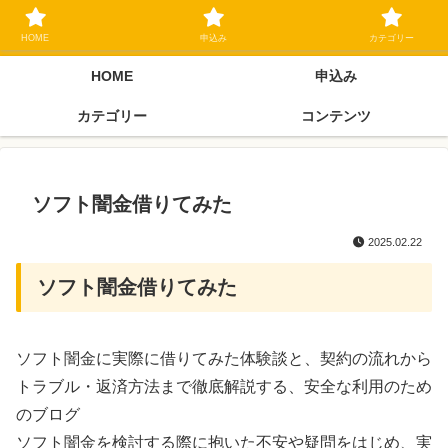
ブラックリスト長期延滞中でもOK 独自審査フリーローン 在籍確認なしの街
金クローネにご相談ください
HOME
申込み
カテゴリー
HOME
申込み
カテゴリー
コンテンツ
ソフト闇金借りてみた
2025.02.22
ソフト闇金借りてみた
ソフト闇金に実際に借りてみた体験談と、契約の流れから
トラブル・返済方法まで徹底解説する、安全な利用のため
のブログ
ソフト闇金を検討する際に抱いた不安や疑問をはじめ、実