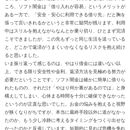
ころ、ソフト闇金は「借り入れが容易」というメリットが
ある一方で、「安全・安心に利用できる借り先」だと胸を
張って言いきれるかというと非常に疑問が残ります。利用
中はスリルを抱えながらなんとか乗り切り、ひとまず完済
こそできましたが、この先もずっと同じ生活を送っている
と、どこかで返済がうまくいかなくなるリスクを抱え続け
ると思いました。
いま振り返って感じるのは、やはり借金には違いない以
上、できる限り安全性や金利、返済方法を見極める努力が
必要だということです。ソフト闇金は確かに簡単に借りら
れたものの、それだけ「やはり何か裏があるのでは」と身
構えしてしまい、心休まる時間を十分に確保できなかった
というのが正直な思いでした。お金の悩みを抱えると視野
が狭くなりがちですが、本当に最終手段以外に道がなかっ
たのか、もう少し冷静に考えるタイミングをつくり出せな
かったのかと反省しています。短期的に見れば危機を免れ