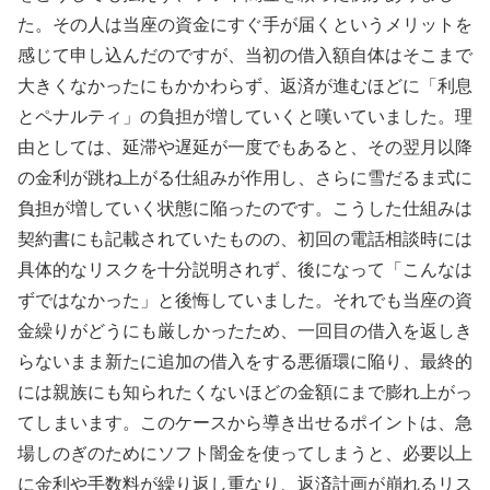
た。その人は当座の資金にすぐ手が届くというメリットを
感じて申し込んだのですが、当初の借入額自体はそこまで
大きくなかったにもかかわらず、返済が進むほどに「利息
とペナルティ」の負担が増していくと嘆いていました。理
由としては、延滞や遅延が一度でもあると、その翌月以降
の金利が跳ね上がる仕組みが作用し、さらに雪だるま式に
負担が増していく状態に陥ったのです。こうした仕組みは
契約書にも記載されていたものの、初回の電話相談時には
具体的なリスクを十分説明されず、後になって「こんなは
ずではなかった」と後悔していました。それでも当座の資
金繰りがどうにも厳しかったため、一回目の借入を返しき
らないまま新たに追加の借入をする悪循環に陥り、最終的
には親族にも知られたくないほどの金額にまで膨れ上がっ
てしまいます。このケースから導き出せるポイントは、急
場しのぎのためにソフト闇金を使ってしまうと、必要以上
に金利や手数料が繰り返し重なり、返済計画が崩れるリス