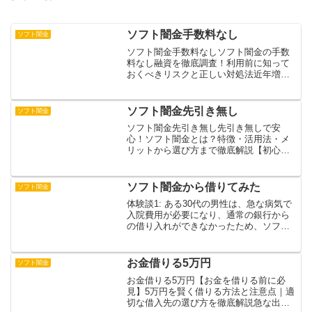
ソフト闇金手数料なし
ソフト闇金
ソフト闇金手数料なしソフト闇金の手数
料なし融資を徹底調査！利用前に知って
おくべきリスクと正しい対処法近年増加
しているソフト闇金の「手数料なし」と
いう誘い文句。実際には借入時に見えな
い手数料が発生し、返済額が予想以上に
ソフト闇金先引き無し
ソフト闇金
膨らむケースが多発してい...
ソフト闇金先引き無し先引き無しで安
心！ソフト闇金とは？特徴・活用法・メ
リットから選び方まで徹底解説【初心者
必見｜完全ガイド】ソフト闇金先引き無
しが持つメリットや仕組みをわかりやす
く解説し、その結論に至る理由を論理的
ソフト闇金から借りてみた
ソフト闇金
に整理。さらに実際の活用事...
体験談1: ある30代の男性は、急な病気で
入院費用が必要になり、通常の銀行から
の借り入れができなかったため、ソフト
闇金を利用しました。審査は非常に簡単
で、即日で必要な金額を手にすることが
できました。しかし、数週間後、返済の
お金借りる5万円
ソフト闇金
ための金利が予想以...
お金借りる5万円【お金を借りる前に必
見】5万円を賢く借りる方法と注意点｜適
切な借入先の選び方を徹底解説急な出費