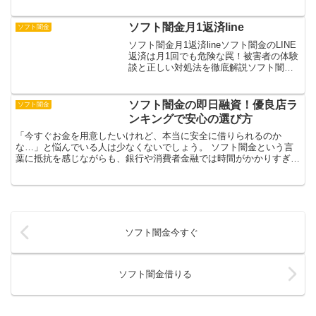
で5万円が必要になった時の対処法をご紹
介します。即日融資可能なカードローン
を利用することで、スマートフォンから
ソフト闇金月1返済line
ソフト闇金
24時間いつでも申し...
ソフト闇金月1返済lineソフト闇金のLINE
返済は月1回でも危険な罠！被害者の体験
談と正しい対処法を徹底解説ソフト闇金
のLINE月1返済における危険性と実態を
詳しく解説します。LINEでの簡単な手続
きと月1返済という甘い誘惑の裏に潜む、
ソフト闇金の即日融資！優良店ラ
ソフト闇金
法...
ンキングで安心の選び方
「今すぐお金を用意したいけれど、本当に安全に借りられるのか
な…」と悩んでいる人は少なくないでしょう。 ソフト闇金という言
葉に抵抗を感じながらも、銀行や消費者金融では時間がかかりすぎる
と焦りを抱いている方もいるかもしれません。今回の見出し構成...
ソフト闇金今すぐ
ソフト闇金借りる