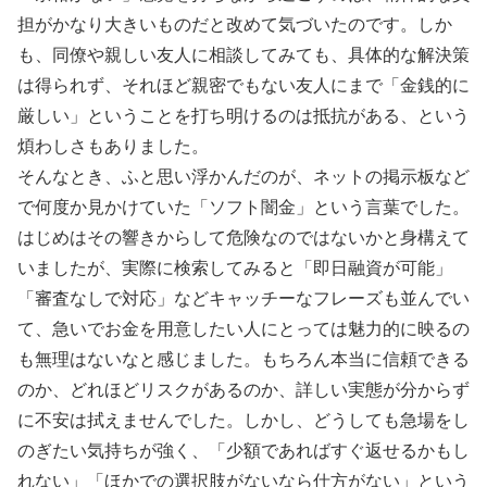
担がかなり大きいものだと改めて気づいたのです。しか
も、同僚や親しい友人に相談してみても、具体的な解決策
は得られず、それほど親密でもない友人にまで「金銭的に
厳しい」ということを打ち明けるのは抵抗がある、という
煩わしさもありました。
そんなとき、ふと思い浮かんだのが、ネットの掲示板など
で何度か見かけていた「ソフト闇金」という言葉でした。
はじめはその響きからして危険なのではないかと身構えて
いましたが、実際に検索してみると「即日融資が可能」
「審査なしで対応」などキャッチーなフレーズも並んでい
て、急いでお金を用意したい人にとっては魅力的に映るの
も無理はないなと感じました。もちろん本当に信頼できる
のか、どれほどリスクがあるのか、詳しい実態が分からず
に不安は拭えませんでした。しかし、どうしても急場をし
のぎたい気持ちが強く、「少額であればすぐ返せるかもし
れない」「ほかでの選択肢がないなら仕方がない」という