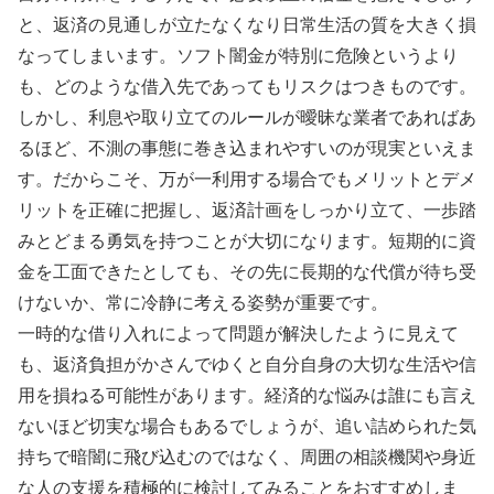
と、返済の見通しが立たなくなり日常生活の質を大きく損
なってしまいます。ソフト闇金が特別に危険というより
も、どのような借入先であってもリスクはつきものです。
しかし、利息や取り立てのルールが曖昧な業者であればあ
るほど、不測の事態に巻き込まれやすいのが現実といえま
す。だからこそ、万が一利用する場合でもメリットとデメ
リットを正確に把握し、返済計画をしっかり立て、一歩踏
みとどまる勇気を持つことが大切になります。短期的に資
金を工面できたとしても、その先に長期的な代償が待ち受
けないか、常に冷静に考える姿勢が重要です。
一時的な借り入れによって問題が解決したように見えて
も、返済負担がかさんでゆくと自分自身の大切な生活や信
用を損ねる可能性があります。経済的な悩みは誰にも言え
ないほど切実な場合もあるでしょうが、追い詰められた気
持ちで暗闇に飛び込むのではなく、周囲の相談機関や身近
な人の支援を積極的に検討してみることをおすすめしま