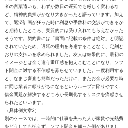
者の言葉遣いも、わずか数日の遅延でも厳しく変わるな
ど、精神的負担がかなり大きかったと語っています。加え
て、返済計画が狂った時に利息や手数料の交渉ができるか
と期待したところ、実質的には受け入れてもらえなかった
そうです。契約書には「書面に記載の条件は絶対」と明記
されていたため、遅延の理由を考慮することなく、定刻ど
おりの支払いを求められました。友人は結果的に、最初の
イメージとは全く違う重圧感を抱えこむことになり、ソフ
ト闇金に対する不信感を募らせていました。一度利用する
と、なまじ審査も簡単だっただけに、またお金が必要な時
に同じ業者に頼りがちになるというループに陥りやすく、
借金問題が解決するどころか長期化するリスクを痛感させ
られたといいます。
（具体例文章2）
別のケースでは、一時的に仕事を失った人が家賃や光熱費
をどうしても払えず、ソフト闇金を頼った例がありまし