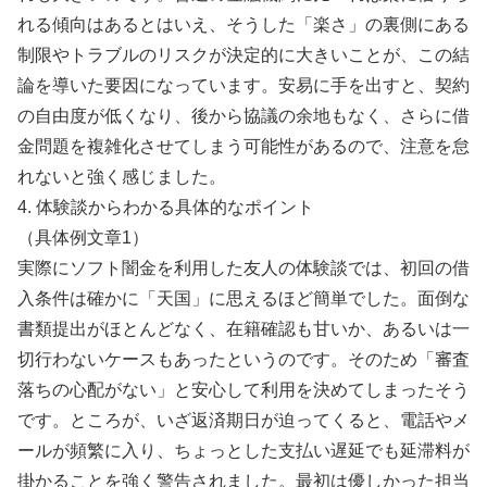
れる傾向はあるとはいえ、そうした「楽さ」の裏側にある
制限やトラブルのリスクが決定的に大きいことが、この結
論を導いた要因になっています。安易に手を出すと、契約
の自由度が低くなり、後から協議の余地もなく、さらに借
金問題を複雑化させてしまう可能性があるので、注意を怠
れないと強く感じました。
4. 体験談からわかる具体的なポイント
（具体例文章1）
実際にソフト闇金を利用した友人の体験談では、初回の借
入条件は確かに「天国」に思えるほど簡単でした。面倒な
書類提出がほとんどなく、在籍確認も甘いか、あるいは一
切行わないケースもあったというのです。そのため「審査
落ちの心配がない」と安心して利用を決めてしまったそう
です。ところが、いざ返済期日が迫ってくると、電話やメ
ールが頻繁に入り、ちょっとした支払い遅延でも延滞料が
掛かることを強く警告されました。最初は優しかった担当