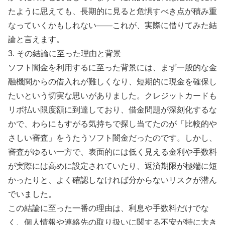
たように思えても、長期的に見ると危惧すべき点が積み重
なっていくかもしれない――これが、実際に借りてみた結
論と言えます。
3. その結論に至った理由と背景
ソフト闇金を利用するに至った背景には、まず一般的な金
融機関からの借入れが難しくなり、短期的に現金を確保し
たいという切実な思いがありました。クレジットカードも
リボ払い限度額に到達しており、借金問題が深刻化するな
かで、わらにもすがる気持ちで探し当てたのが「比較的や
さしい審査」をうたうソフト闇金だったのです。しかし、
審査がゆるい一方で、表面的には低く見える金利や手数料
が実際には高めに設定されていたり、返済期限が極端に短
かったりと、よく確認しなければ分からないリスクが潜ん
でいました。
この結論に至った一番の理由は、利息や手数料だけでな
く、個人情報や連絡先の取り扱いに関する不安が特に大き