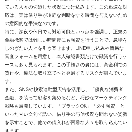
ている人々の切迫した状況につけ込みます。この迅速な対
応は、実は借り手が冷静な判断をする時間を与えないため
の意図的な手法なのです。
特に、深夜や休日でも対応可能という点を強調し、正規の
金融機関では難しい時間帯にも融資を行うことで、急場を
しのぎたい人々を引き寄せます。LINE申し込みや簡易な
審査フォームを用意し、本人確認書類だけで融資を行うケ
ースも多く見られます。この手軽さの裏には、高金利での
貸付や、違法な取り立てへと発展するリスクが潜んでいま
す。
また、SNSや検索連動型広告を活用し、「優良な消費者
金融」を装って顧客を集めるなど、巧妙なマーケティング
戦略も展開しています。「ブラックOK」「必ず融資」と
いった甘い文句で誘い、借り手の与信状況を問わない姿勢
を示すことで、他での借入れが困難な人々を取り込んでい
きます。