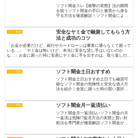
ソフト闇金スレ【衝撃の実態】法の隙間
を狙うソフト闇金の手口と被害から身を
守る方法を徹底解説！ソフト闇金による
被害が急増している現状を分析し、その
危険性や手口を詳しく解説。SNSやLINE
を駆使した新手の違法金融業者の実態
安全なヤミ金で融資してもらう方
ソフト闇金
と、正規金融機関を装...
法と成功のコツ
「お金が必要だけど、銀行やカードローンは審査に通らなくて困って
いる…」「ヤミ金は怖いけど、本当に安全な貸し手はいないのか
な…」お金に困った時に安易にヤミ金に手を出すのは、取り返しのつ
かない事態を招く可能性が極めて高いことを知っておく必要があ...
ソフト闇金土日おすすめ
ソフト闇金
ソフト闇金土日おすすめ土日でも融資可
能なソフト闇金の危険性と安全な借入方
法を紹介｜金策に困った時の賢い選択と
は土日でも借入できるソフト闇金の実態
と危険性について詳しく解説します。一
見便利に思える休日営業ですが、高金利
ソフト闇金月一返済払い
ソフト闇金
や違法な取り立て、個人情...
ソフト闇金月一返済払いソフト闇金の月
一返済は危険!?返済方法の実態と賢い対
処法を専門家が徹底解説ソフト闇金が提
供する月一返済の仕組みと危険性につい
て解説します。返済が楽に見える月一返
済ですが、実は高金利による債務の罠が