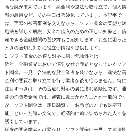
険な罠が潜んでいます。高金利や違法な取り立て、個人情
報の悪用など、その手口は巧妙化しています。本記事で
は、実際の被害事例を交えながら、ソフト闇金の実態と対
処法を詳しく解説。安全な借入のための正しい知識と、信
頼できる金融機関の選び方もご紹介します。お金に困った
ときの適切な判断に役立つ情報を提供します。
1. ソフト闇金の迅速な対応に潜む危険性とは
近年、金融業界において深刻な社会問題となっているソフ
ト闇金。一見、合法的な貸金業者を装いながら、違法な高
金利や悪質な取り立てを行う業者が後を絶ちません。特に
注目すべきは、その迅速な対応の裏に潜む危険性です。通
常の消費者金融では、審査に数日かかることが一般的です
が、ソフト闇金は「即日融資」「お急ぎの方でも対応可
能」といった謳い文句で、経済的に追い詰められた人々を
誘引しています。
従来の闇金業者とは異なり、ソフト闇金は一見して違法性