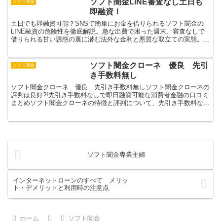
ソフト闇金LINE審査なし土日も
ソフト闇金
隠されています。なぜ危...
即融資！
土日でも即融資可能？SNSで簡単にお金を借りられるソフト闇金の
LINE融資の危険性を徹底解説。急な出費で困った週末、審査なしで
借りられる甘い誘惑の裏に潜む法外な金利と悪質な取立ての実態。年
利365%超えも珍しくない違法業者に手を出す前に知っ...
ソフト闇金クローネ 優良 先引
ソフト闇金
き手数料無し
ソフト闇金クローネ 優良 先引き手数料無しソフト闇金クローネの
評判は良好?!先引き手数料なしで即日融資可能な消費者金融の口コミ
まとめソフト闇金クローネの特徴と評判について、先引き手数料なし
の優良業者としての実態を詳しく解説します。優良業者と...
ソフト闇金専業主婦
インターネットローンのすべて メリッ
ト・デメリットと利用時の注意点
ホーム
ソフト闇金