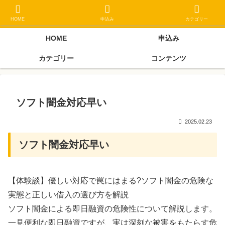
ブラックリスト長期延滞中でもOK 独自審査フリーローン 在籍確認なしの街
金クローネにご相談ください
HOME
申込み
カテゴリー
HOME
申込み
カテゴリー
コンテンツ
ソフト闇金対応早い
2025.02.23
ソフト闇金対応早い
【体験談】優しい対応で罠にはまる?ソフト闇金の危険な
実態と正しい借入の選び方を解説
ソフト闇金による即日融資の危険性について解説します。
一見便利な即日融資ですが、実は深刻な被害をもたらす危