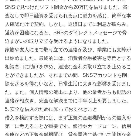
SNSで見つけたソフト闇金から20万円を借りました。審
査なしで即日融資を受けられる点に魅力を感じ、簡単な本
人確認だけで契約。しかし、返済日までに利息が膨らみ、
返済が困難になると、SNSのダイレクトメッセージで脅
迫まがいの取り立てを受けるようになりました。
家族や友人にまで取り立ての連絡が及び、学業にも支障が
出始めました。最終的には、消費者金融被害を専門とする
相談窓口に助けを求め、違法な金利の取り立てを止めるこ
とができましたが、それまでの間、SNSアカウントを削
除せざるを得ないなど、日常生活に大きな影響を受けまし
た。また、個人情報の流出により、他の業者からも勧誘の
連絡が相次ぎ、完全な解決までに半年以上を要しました。
5. 安全な借入のために知っておくべきこと
借入を検討する際には、まず正規の金融機関からの借入を
第一に考えることが重要です。銀行やカードローン、信用
金庫などの正規金融機関は、貸金業法に基づいて適切な金