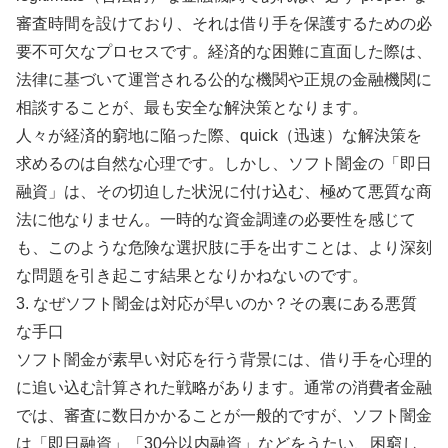
審査時間を設けており、それは借り手を保護するための必
要不可欠なプロセスです。経済的な困難に直面した際は、
法律に基づいて運営される公的な機関や正規の金融機関に
相談することが、最も安全な解決策となります。
人々が経済的窮地に陥った際、quick（迅速）な解決策を
求めるのは自然な心理です。しかし、ソフト闇金の「即日
融資」は、その切迫した状況に付け込む、極めて悪質な商
法に他なりません。一時的な資金調達の必要性を感じて
も、このような危険な選択肢に手を出すことは、より深刻
な問題を引き起こす結果となりかねないのです。
3. なぜソフト闇金は対応が早いのか？その裏にある悪質
な手口
ソフト闇金が素早い対応を行う背景には、借り手を心理的
に追い込む計算された戦略があります。通常の消費者金融
では、審査に数日かかることが一般的ですが、ソフト闇金
は「即日融資」「30分以内融資」などをうたい、困窮し