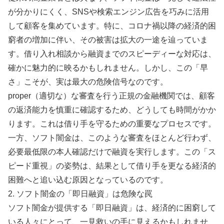
が分かりにくく、SNSや検索エンジン広告を巧みに活用
して顧客を集めています。特に、コロナ禍以降の経済的困
窮者の増加に伴い、その被害は拡大の一途を辿っていま
す。借り入れ相談から融資までのスピーディーな対応は、
確かに魅力的に映るかもしれません。しかし、この「早
さ」こそが、実は最大の危険信号なのです。
proper（適切な）な審査を行う正規の金融機関では、顧客
の返済能力を慎重に確認するため、どうしても時間がかか
ります。これは借り手を守るための重要なプロセスです。
一方、ソフト闇金は、このような審査をほとんど行わず、
必要最低限の本人確認だけで融資を実行します。この「ス
ピード重視」の姿勢は、結果として借り手を更なる経済的
困難へと追い込む原因となっているのです。
2. ソフト闇金の「即日融資」は危険な罠
ソフト闇金が提供する「即日融資」は、経済的に困窮して
いる人々にとって、一見救いの手に見えるかもしれませ