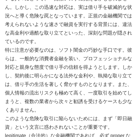
ん。しかし、この迅速な対応は、実は借り手を破滅的な状
況へと導く危険な罠となっています。正規の金融機関では
考えられないような速さで融資を実行する背景には、違法
な高金利や過酷な取り立てといった、深刻な問題が隠され
ているのです。
特に注意が必要なのは、ソフト闇金の巧妙な手口です。彼
らは、一般的な消費者金融を装い、プロフェッショナルな
対応と親身な態度で借り手の信頼を得ようとします。しか
し、契約後に明らかになる法外な金利や、執拗な取り立て
は、借り手の生活を著しく脅かすものとなります。また、
個人情報の流出リスクも極めて高く、一度取引を始めてし
まうと、複数の業者から次々と勧誘を受けるケースも少な
くありません。
このような危険な取引に陥らないためには、まず「即日融
資」という文言に惑わされないことが重要です。
legitimate（合法的）な金融機関であれば、必ず proper な