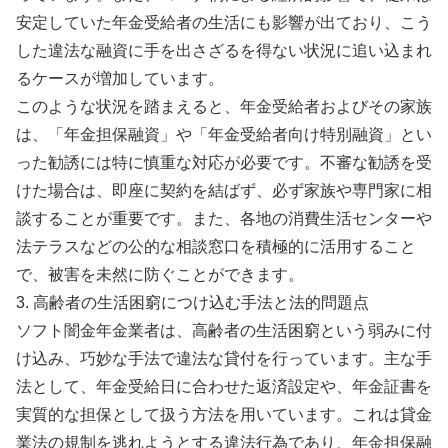
安定していた年金受給者の生活にも影響が出ており、こう
した違法な融資に手を出さざるを得ない状況に追い込まれ
るケースが増加しています。
このような状況を踏まえると、年金受給者およびその家族
は、「年金担保融資」や「年金受給者向け特別融資」とい
った勧誘には特に慎重な対応が必要です。不審な勧誘を受
けた場合は、即座に契約を結ばず、必ず家族や専門家に相
談することが重要です。また、各地の消費生活センターや
法テラスなどの公的な相談窓口を積極的に活用すること
で、被害を未然に防ぐことができます。
3. 高齢者の生活困窮につけ込む手法と法的問題点
ソフト闇金年金業者は、高齢者の生活困窮という弱みに付
け込み、巧妙な手法で違法な貸付を行っています。主な手
法として、年金受給日に合わせた返済設定や、年金証書を
実質的な担保として扱う方法を用いています。これは貸金
業法の規制を逃れようとする違法行為であり、年金担保融