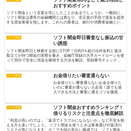
おすすめポイント
ソフト闇金という言葉を耳にしたことがあるでしょうか。一般的に、
ソフト闇金は通常の金融機関とは異なり、非正規の手段で資金を提供
する貸金業者を指します。これらの業者は、銀行や消費者金融といっ
た正規の金融機関とは異なり、法律を無視した高金利での融...
ソフト闇金即日審査なし振込の甘
ソフト闇金
い誘惑
ソフト闇金即日と検索する前にSTOP！日利3％超の法外金利と違法
取立てが待つ闇金の実態を暴き、金融庁登録の大手カードローンを使
って30分で安全に現金を確保する方法を解説。登録番号チェック・
金利比較・返済シミュレーションまで指南する救済ガイド...
お金借りたい審査通らない
ソフト闇金
お金借りたい審査通らないお金を借りた
いのに審査が通らない人必見！誰でも借
入できる方法と審査に通るコツを徹底解
説近年、お金を借りたくても審査が通ら
ないケースが増加しています。その主な
原因は信用情報の問題であり、多重債務
ソフト闇金おすすめランキング！
ソフト闇金
や延滞、過去の破産などが...
借りるリスクと注意点を徹底解説
「利息が高いのでは」「返済でトラブルにならないか」など不安を抱
える方も多いでしょう。 ソフト闇金を使うときは業者選びや返済の
リスクが気になります。そこで今回の見出し構成では、ソフト闇金を