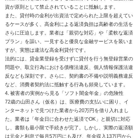
資が原則として禁止されていることに抵触します。
また、貸付時の金利が出資法で定められた上限を超えてい
るケースが多く、高金利による返済負担は高齢者の生活を
さらに圧迫します。業者は「親切な対応」や「柔軟な返済
プラン」を謳い、一見すると優良な金融サービスを装いま
すが、実態は違法な高金利貸付です。
法的には、貸金業登録を受けずに貸付を行う無登録営業の
問題や、取立行為における債権法違反、個人情報保護法違
反なども深刻です。さらに、契約書の不備や説明義務違反
など、消費者契約法に抵触する行為も頻発しています。
4. 被害者の実例から見る「ソフト闇金年金」の危険性
72歳の山田さん（仮名）は、医療費の支払いに困り、イ
ンターネットで見つけた業者から20万円を借り入れまし
た。業者は「年金日に合わせた返済でOK」と親切に対応
し、書類も最小限で手続きが完了。しかし、実際の返済額
は元金と利息で毎月5万円にも及び、年金収入13万円から