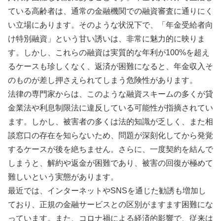
ている高齢者は、通常の金融機関での融資審査に通りにく
い立場にあります。そのような状況下で、「年金受給者向
け特別融資」という甘い誘いは、非常に魅力的に映りま
す。しかし、これらの融資は実質的な年利が100%を超え
るケースも珍しくなく、返済が困難になると、年金収入そ
のものが差し押さえられてしまう危険性があります。
法律の専門家からは、このような融資スキームの多くが貸
金業法や利息制限法に違反している可能性が指摘されてい
ます。しかし、被害者の多くは法的知識が乏しく、また相
談窓口の存在を知らないため、問題が深刻化してから発覚
するケースが後を絶ちません。さらに、一度契約を結んで
しまうと、解約や返金が困難であり、被害の回復が極めて
難しいという実態があります。
最近では、インターネットやSNSを通じた勧誘も増加し
ており、正規の金融サービスとの区別がますます困難にな
っています。また、コロナ禍による経済的影響で、従来は