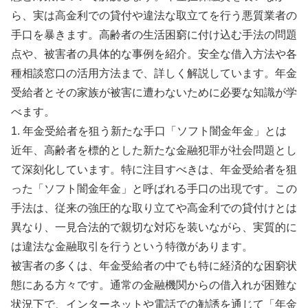
ら、実は高金利での貸付や違法な取立てを行う悪質業者の
手口を暴きます。高齢者の生活困窮に付け込む手法の問題
点や、被害者の具体的な事例を紹介。安全な借入方法や各
種相談窓口の活用方法まで、詳しく解説しています。年金
受給者とその家族が被害に遭わないために必要な知識が学
べます。
1. 年金受給者を狙う新たな手口「ソフト闇金年金」とは
近年、高齢者を標的とした新たな金融犯罪が社会問題とし
て深刻化しています。特に注目すべきは、年金受給者を狙
った「ソフト闇金年金」と呼ばれる手口の出現です。この
手法は、従来の強圧的な取り立てや高金利での貸付けとは
異なり、一見合法的で親切な対応を装いながら、実質的に
は違法な金融取引を行うという特徴があります。
被害者の多くは、年金受給者の中でも特に経済的な困窮状
態にある方々です。通常の金融機関からの借入れが困難な
状況下で、インターネットや電話での勧誘を通じて「年金