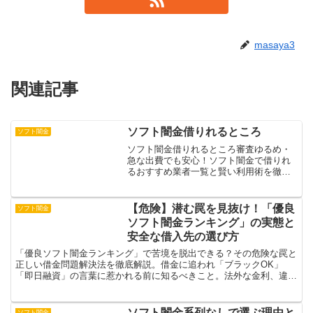
masaya3
関連記事
ソフト闇金借りれるところ
ソフト闇金
ソフト闇金借りれるところ審査ゆるめ・
急な出費でも安心！ソフト闇金で借りれ
るおすすめ業者一覧と賢い利用術を徹底
解説【2023年版】ソフト闇金での借入れ
を検討する人必見。利用前に押さえてお
きたい基礎情報やリスクと対策を整理
【危険】潜む罠を見抜け！「優良
ソフト闇金
し、実際の借入例を通じ...
ソフト闇金ランキング」の実態と
安全な借入先の選び方
「優良ソフト闇金ランキング」で苦境を脱出できる？その危険な罠と
正しい借金問題解決法を徹底解説。借金に追われ「ブラックOK」
「即日融資」の言葉に惹かれる前に知るべきこと。法外な金利、違法
な取立て、増大する借金…ソフト闇金の「優良」は単なる言葉...
ソフト闇金系列なしで選ぶ理由と
ソフト闇金