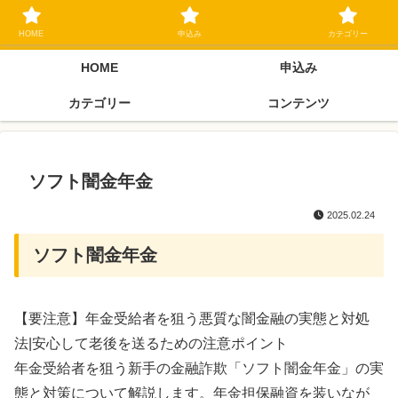
ブラックリスト長期延滞中でもOK 独自審査フリーローン 在籍確認なしの街
金クローネにご相談ください
HOME
申込み
カテゴリー
HOME
申込み
カテゴリー
コンテンツ
ソフト闇金年金
2025.02.24
ソフト闇金年金
【要注意】年金受給者を狙う悪質な闇金融の実態と対処
法|安心して老後を送るための注意ポイント
年金受給者を狙う新手の金融詐欺「ソフト闇金年金」の実
態と対策について解説します。年金担保融資を装いなが