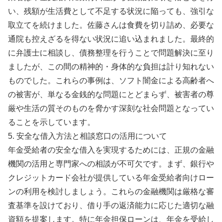
い、残額が生活費として不足する状況に陥っても、強引な
取立てを続けました。佐藤さんは食費を切り詰め、必要な
通院も控えざるを得ない状況に追い込まれました。最終的
に弁護士に相談し、債務整理を行うことで問題解決に至り
ましたが、この間の精神的・身体的な負担は計り知れない
ものでした。これらの事例は、ソフト闇金による高齢者へ
の被害が、単なる金銭的な問題にとどまらず、被害者の尊
厳や生活の質そのものを脅かす深刻な社会問題となってい
ることを示しています。
5. 安全な借入方法と相談窓口の活用について
年金受給者の安全な借入を実現するためには、正規の金融
機関の活用と専門家への相談が不可欠です。まず、銀行や
クレジットカード会社が提供している年金受給者向けロー
ンの利用を検討しましょう。これらの金融機関は厳格な審
査基準を設けており、借り手の返済能力に応じた適切な融
資額を提案します。特に年金担保ローンは、年金を受給し