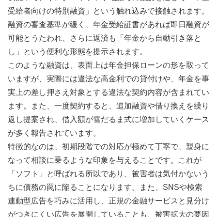
受給者向けの特別融資」という触れ込みで接触されます。
融資の審査基準が緩く、年金受給証書があれば即日融資が
可能とうたわれ、さらに返済も「年金から自動引き落と
し」という便利な形態を提示されます。
このような融資は、表面上は年金担保ローンの形を取って
いますが、実際には違法な高金利での貸付けや、年金を事
実上の差し押さえ対象とする違法な契約内容が含まれてい
ます。また、一度契約すると、追加融資や借り換えを繰り
返し提案され、借入額が雪だるま式に増加していくケース
が多く報告されています。
特徴的なのは、初期段階での対応が極めて丁寧で、親身に
なって相談に乗るような印象を与えることです。これが
「ソフト」と呼ばれる所以であり、被害者は気付かないう
ちに債務の罠に陥ることになります。また、SNSや検索
連動型広告を巧みに活用し、正規の金融サービスと見分け
がつきにくい広告を展開していることも、被害拡大の要因