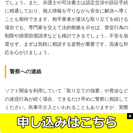
でしょう。また、弁護士や司法書士は認定交渉や訴訟手続
に精通しており、個人情報を守りながら安全に解決へ導く
ことも期待できます。相手業者が違法な取り立てを続ける
場合でも、専門家を交えて法的根拠を示せば、督促行為の
制限や損害賠償請求なども検討できるでしょう。不安を放
置せず、まずは気軽に相談する姿勢が重要です。迅速な対
応を心がけましょう。
警察への連絡
ソフト闇金を利用していて「取り立ての強要」や脅迫など
の迷惑行為が続く場合、できるだけ早めに警察に相談して
ください。民事不介入といわれることもありますが、実際
に強要や詐欺的な手口があれば刑事事件として扱われる可
能性があります。警察に状況を正確に伝え、証拠があれば
提示すると捜査が進みやすくなります。電話やSNSのや