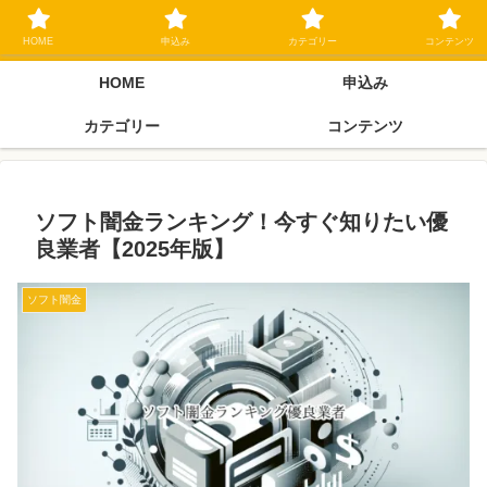
ブラックリスト長期延滞中でもOK 独自審査フリーローン 在籍確認なしの街
金クローネにご相談ください
HOME
申込み
カテゴリー
コンテンツ
HOME
申込み
カテゴリー
コンテンツ
ソフト闇金ランキング！今すぐ知りたい優
良業者【2025年版】
ソフト闇金