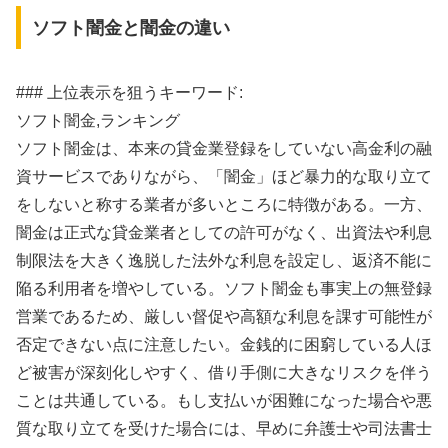
ソフト闇金と闇金の違い
### 上位表示を狙うキーワード:
ソフト闇金,ランキング
ソフト闇金は、本来の貸金業登録をしていない高金利の融
資サービスでありながら、「闇金」ほど暴力的な取り立て
をしないと称する業者が多いところに特徴がある。一方、
闇金は正式な貸金業者としての許可がなく、出資法や利息
制限法を大きく逸脱した法外な利息を設定し、返済不能に
陥る利用者を増やしている。ソフト闇金も事実上の無登録
営業であるため、厳しい督促や高額な利息を課す可能性が
否定できない点に注意したい。金銭的に困窮している人ほ
ど被害が深刻化しやすく、借り手側に大きなリスクを伴う
ことは共通している。もし支払いが困難になった場合や悪
質な取り立てを受けた場合には、早めに弁護士や司法書士