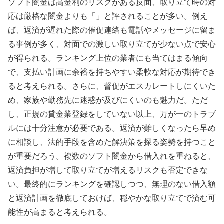
ソフト闇金は高金利のリスクがある反面、取り立て時の対
応は厳格な闇金よりも「」と評されることが多い。例え
ば、返済が遅れた際の催促連絡も電話やメッセージに留ま
る事例が多く、対面での激しい取り立てが少ない点で安心
が得られる。ランキング上位の業者にも当てはまる傾向
で、支払い計画に余裕を持ちやすい柔軟な対応が期待でき
ると考えられる。さらに、督促がエスカレートしにくいた
め、家族や勤務先に迷惑が及びにくいのも魅力だ。ただ
し、正規の貸金業登録をしていない以上、万が一のトラブ
ルには十分注意が必要である。返済が難しくなったら早め
に相談し、法的手段を含めた解決策を探る姿勢を持つこと
が重要だろう。複数のソフト闇金から借入れを重ねると、
返済負担が増して取り立てが増えるリスクも否定できな
い。最終的にランキングを確認しつつ、無理のない借入額
と返済計画を徹底しておけば、穏やかな取り立てで済む可
能性が高まると考えられる。