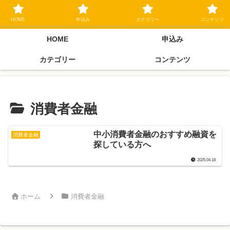
ブラックリスト長期延滞中でもOK 独自審査フリーローン 在籍確認なしの街
金クローネにご相談ください
HOME
申込み
カテゴリー
コンテンツ
HOME
申込み
カテゴリー
コンテンツ
消費者金融
中小消費者金融のおすすめ融資を
消費者金融
探している方へ
2025.04.18
ホーム
消費者金融